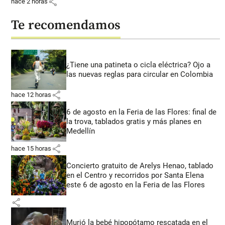
share
hace 2 horas
Te recomendamos
¿Tiene una patineta o cicla eléctrica? Ojo a
las nuevas reglas para circular en Colombia
share
hace 12 horas
6 de agosto en la Feria de las Flores: final de
la trova, tablados gratis y más planes en
Medellín
share
hace 15 horas
Concierto gratuito de Arelys Henao, tablado
en el Centro y recorridos por Santa Elena
este 6 de agosto en la Feria de las Flores
share
Murió la bebé hipopótamo rescatada en el