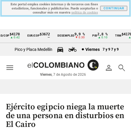
Este portal emplea cookies internas y de terceros con fines
estadísticos, funcionales y publicitarios. Puede aceptarlas o
CONTINUAR
consultar más en nuestra
politica de cookies
$4178
$3672
9,9 %
2,8 %
$4178,
COP
EUR/COP
DESEMPLEO
PIB
TRM
Cintillo
▲ 0.42
—
▼ 0.30
▲ 0.10
▲ 0.
de
Pico y Placa Medellín
Viernes
7 y 9
7 y 9
indicadores
económicos
menu
person
search
Colombia
Viernes
, 7 de Agosto de 2026
Ejército egipcio niega la muerte
de una persona en disturbios en
El Cairo