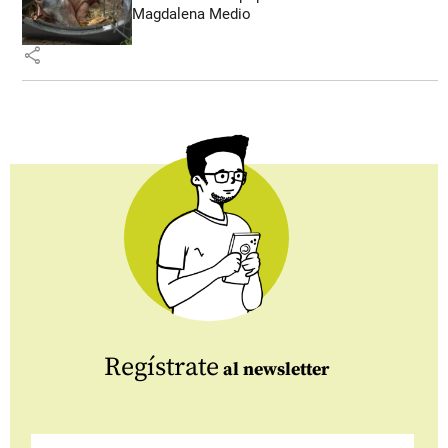
Magdalena Medio
share
Regístrate
al newsletter