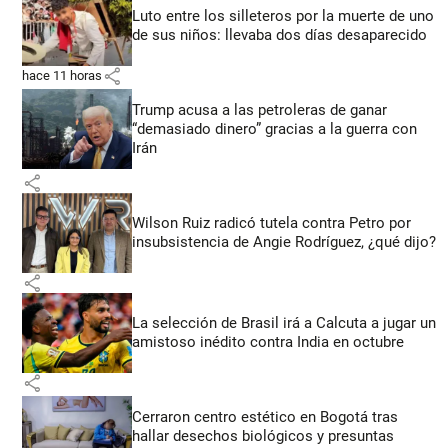
Luto entre los silleteros por la muerte de uno
de sus niños: llevaba dos días desaparecido
share
hace 11 horas
Trump acusa a las petroleras de ganar
“demasiado dinero” gracias a la guerra con
Irán
share
Wilson Ruiz radicó tutela contra Petro por
insubsistencia de Angie Rodríguez, ¿qué dijo?
share
La selección de Brasil irá a Calcuta a jugar un
amistoso inédito contra India en octubre
share
Cerraron centro estético en Bogotá tras
hallar desechos biológicos y presuntas