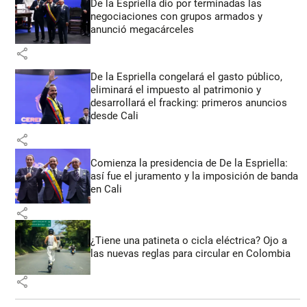
De la Espriella dio por terminadas las
negociaciones con grupos armados y
anunció megacárceles
share
De la Espriella congelará el gasto público,
eliminará el impuesto al patrimonio y
desarrollará el fracking: primeros anuncios
desde Cali
share
Comienza la presidencia de De la Espriella:
así fue el juramento y la imposición de banda
en Cali
share
¿Tiene una patineta o cicla eléctrica? Ojo a
las nuevas reglas para circular en Colombia
share