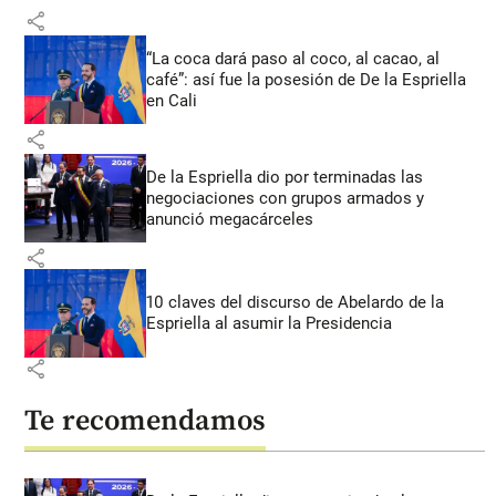
share
“La coca dará paso al coco, al cacao, al
café”: así fue la posesión de De la Espriella
en Cali
share
De la Espriella dio por terminadas las
negociaciones con grupos armados y
anunció megacárceles
share
10 claves del discurso de Abelardo de la
Espriella al asumir la Presidencia
share
Te recomendamos