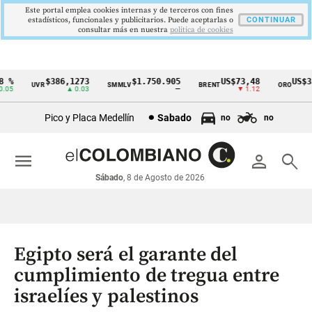
Este portal emplea cookies internas y de terceros con fines
estadísticos, funcionales y publicitarios. Puede aceptarlas o
CONTINUAR
consultar más en nuestra
politica de cookies
%
$386,1273
$1.750.905
US$73,48
US$334
UVR
SMMLV
BRENT
ORO
Cintillo
5
▲ 0.03
—
▼ 1.12
▲
de
Pico y Placa Medellín
Sabado
no
no
indicadores
económicos
menu
person
search
Colombia
Sábado
, 8 de Agosto de 2026
Egipto será el garante del
cumplimiento de tregua entre
israelíes y palestinos