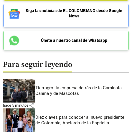
Siga las noticias de EL COLOMBIANO desde Google
News
Únete a nuestro canal de Whatsapp
Para seguir leyendo
Tierragro: la empresa detrás de la Caminata
Canina y de Mascotas
share
hace 5 minutos
Diez claves para conocer al nuevo presidente
de Colombia, Abelardo de la Espriella