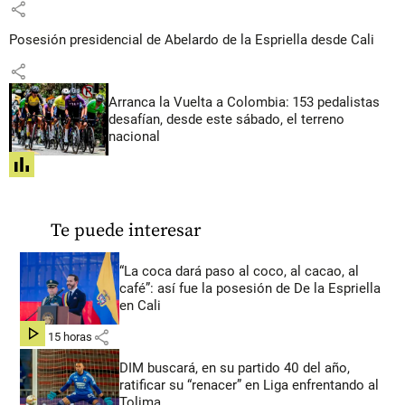
share
Posesión presidencial de Abelardo de la Espriella desde Cali
share
Arranca la Vuelta a Colombia: 153 pedalistas
desafían, desde este sábado, el terreno
nacional
share
Te puede interesar
“La coca dará paso al coco, al cacao, al
café”: así fue la posesión de De la Espriella
en Cali
share
hace 15 horas
DIM buscará, en su partido 40 del año,
ratificar su “renacer” en Liga enfrentando al
Tolima