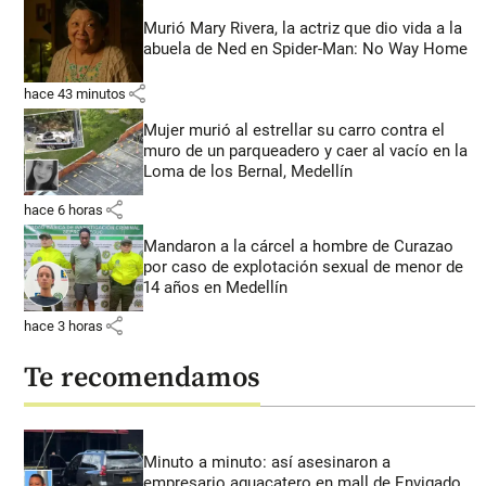
Murió Mary Rivera, la actriz que dio vida a la
abuela de Ned en Spider-Man: No Way Home
share
hace 43 minutos
Mujer murió al estrellar su carro contra el
muro de un parqueadero y caer al vacío en la
Loma de los Bernal, Medellín
share
hace 6 horas
Mandaron a la cárcel a hombre de Curazao
por caso de explotación sexual de menor de
14 años en Medellín
share
hace 3 horas
Te recomendamos
Minuto a minuto: así asesinaron a
empresario aguacatero en mall de Envigado