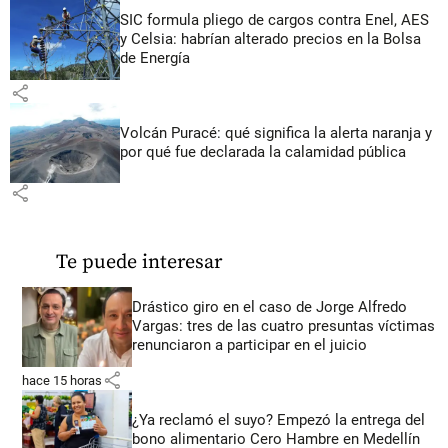
SIC formula pliego de cargos contra Enel, AES
y Celsia: habrían alterado precios en la Bolsa
de Energía
share
Volcán Puracé: qué significa la alerta naranja y
por qué fue declarada la calamidad pública
share
Te puede interesar
Drástico giro en el caso de Jorge Alfredo
Vargas: tres de las cuatro presuntas víctimas
renunciaron a participar en el juicio
share
hace 15 horas
¿Ya reclamó el suyo? Empezó la entrega del
bono alimentario Cero Hambre en Medellín