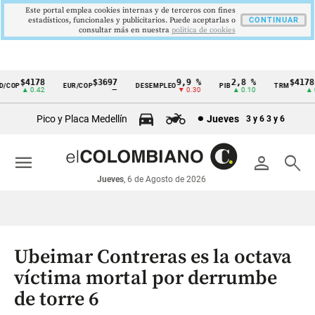
Este portal emplea cookies internas y de terceros con fines
estadísticos, funcionales y publicitarios. Puede aceptarlas o
CONTINUAR
consultar más en nuestra
politica de cookies
$4178
$3697
9,9 %
2,8 %
$4178,2
COP
EUR/COP
DESEMPLEO
PIB
TRM
Cintillo
▲ 0.42
—
▼ 0.30
▲ 0.10
▲ 0.
de
Pico y Placa Medellín
Jueves
3 y 6
3 y 6
indicadores
económicos
menu
person
search
Colombia
Jueves
, 6 de Agosto de 2026
Ubeimar Contreras es la octava
víctima mortal por derrumbe
de torre 6