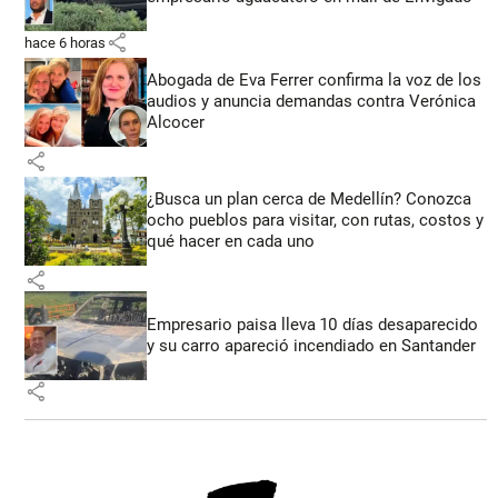
share
hace 6 horas
Abogada de Eva Ferrer confirma la voz de los
audios y anuncia demandas contra Verónica
Alcocer
share
¿Busca un plan cerca de Medellín? Conozca
ocho pueblos para visitar, con rutas, costos y
qué hacer en cada uno
share
Empresario paisa lleva 10 días desaparecido
y su carro apareció incendiado en Santander
share