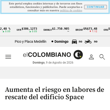
Este portal emplea cookies internas y de terceros con fines
estadísticos, funcionales y publicitarios. Puede aceptarlas o
CONTINUAR
consultar más en nuestra
politica de cookies
48 %
$386,1273
$1.750.905
US$73,48
US
UVR
SMMLV
BRENT
ORO
Cintillo
▲ 0.05
▲ 0.03
—
▼ 1.12
de
Pico y Placa Medellín
Domingo
no
no
indicadores
económicos
menu
person
search
Colombia
Domingo
, 9 de Agosto de 2026
Aumenta el riesgo en labores de
rescate del edificio Space