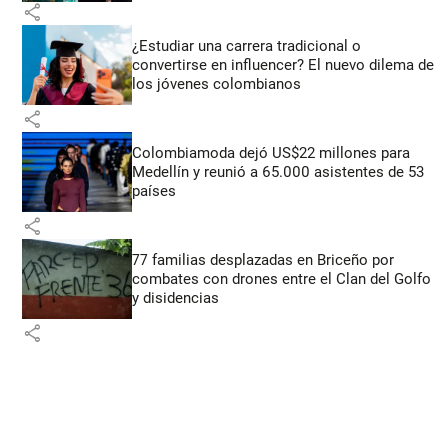
share
¿Estudiar una carrera tradicional o
convertirse en influencer? El nuevo dilema de
los jóvenes colombianos
share
Colombiamoda dejó US$22 millones para
Medellín y reunió a 65.000 asistentes de 53
países
share
77 familias desplazadas en Briceño por
combates con drones entre el Clan del Golfo
y disidencias
share