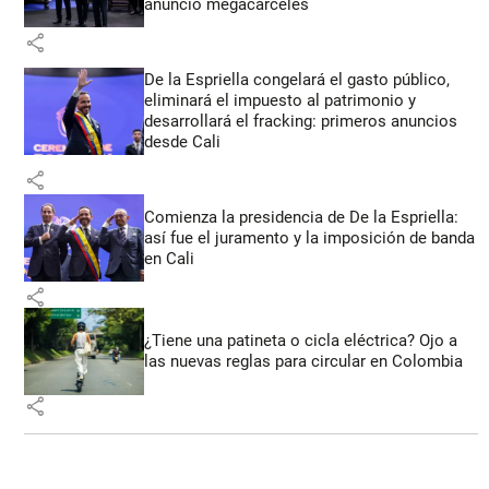
anunció megacárceles
share
De la Espriella congelará el gasto público,
eliminará el impuesto al patrimonio y
desarrollará el fracking: primeros anuncios
desde Cali
share
Comienza la presidencia de De la Espriella:
así fue el juramento y la imposición de banda
en Cali
share
¿Tiene una patineta o cicla eléctrica? Ojo a
las nuevas reglas para circular en Colombia
share