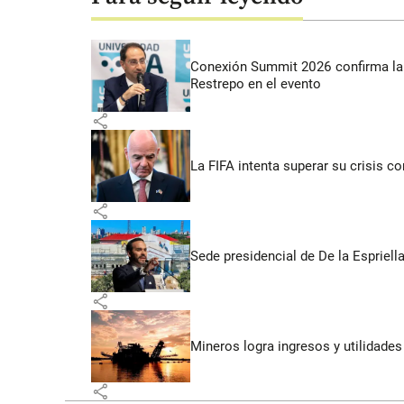
Conexión Summit 2026 confirma la 
Restrepo en el evento
share
La FIFA intenta superar su crisis co
share
Sede presidencial de De la Espriella
share
Mineros logra ingresos y utilidade
share