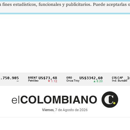
 fines estadísticos, funcionales y publicitarios. Puede aceptarlas
0.905
US$73,48
US$3342,60
1621,
BRENT
ORO
COLCAP
Petróleo
Onza Troy
Índ. Bursátil
—
▼ 1.12
▲ 8.20
Viernes
, 7 de Agosto de 2026