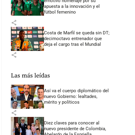
emotivo homenaje por su
apuesta a la innovación y el
fútbol femenino
share
Costa de Marfil se queda sin DT;
decimoctavo entrenador que
deja el cargo tras el Mundial
share
Las más leídas
Así va el cuerpo diplomático del
nuevo Gobierno: lealtades,
mérito y políticos
share
Diez claves para conocer al
nuevo presidente de Colombia,
Abelardo de la Espriella