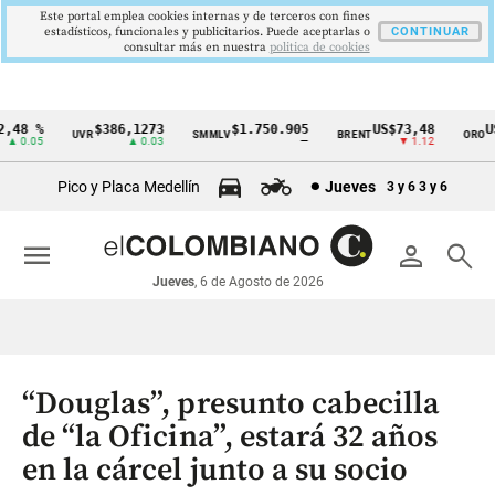
Este portal emplea cookies internas y de terceros con fines
estadísticos, funcionales y publicitarios. Puede aceptarlas o
CONTINUAR
consultar más en nuestra
politica de cookies
48 %
$386,1273
$1.750.905
US$73,48
US$
UVR
SMMLV
BRENT
ORO
Cintillo
 0.05
▲ 0.03
—
▼ 1.12
de
Pico y Placa Medellín
Jueves
3 y 6
3 y 6
indicadores
económicos
menu
person
search
Colombia
Jueves
, 6 de Agosto de 2026
“Douglas”, presunto cabecilla
de “la Oficina”, estará 32 años
en la cárcel junto a su socio