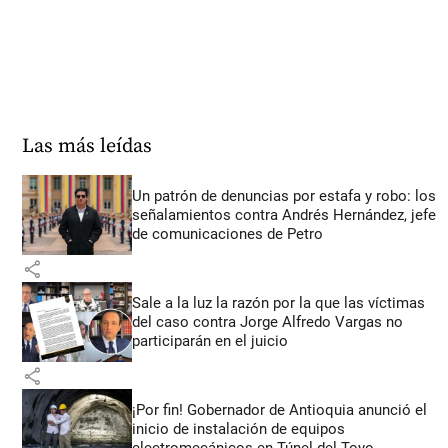
Las más leídas
Un patrón de denuncias por estafa y robo: los
señalamientos contra Andrés Hernández, jefe
de comunicaciones de Petro
share
Sale a la luz la razón por la que las víctimas
del caso contra Jorge Alfredo Vargas no
participarán en el juicio
share
¡Por fin! Gobernador de Antioquia anunció el
inicio de instalación de equipos
electromecánicos en Túnel del Toyo