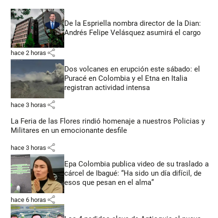
De la Espriella nombra director de la Dian:
Andrés Felipe Velásquez asumirá el cargo
share
hace 2 horas
Dos volcanes en erupción este sábado: el
Puracé en Colombia y el Etna en Italia
registran actividad intensa
share
hace 3 horas
La Feria de las Flores rindió homenaje a nuestros Policias y
Militares en un emocionante desfile
share
hace 3 horas
Epa Colombia publica video de su traslado a
cárcel de Ibagué: “Ha sido un día difícil, de
esos que pesan en el alma”
share
hace 6 horas