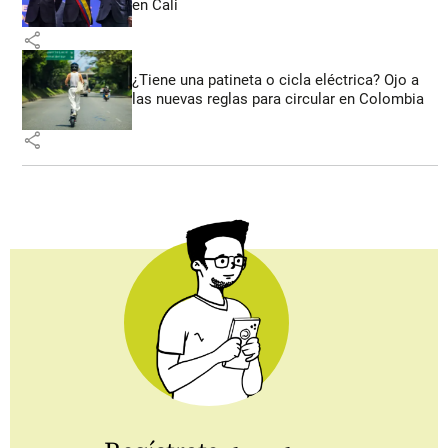
en Cali
share
¿Tiene una patineta o cicla eléctrica? Ojo a
las nuevas reglas para circular en Colombia
share