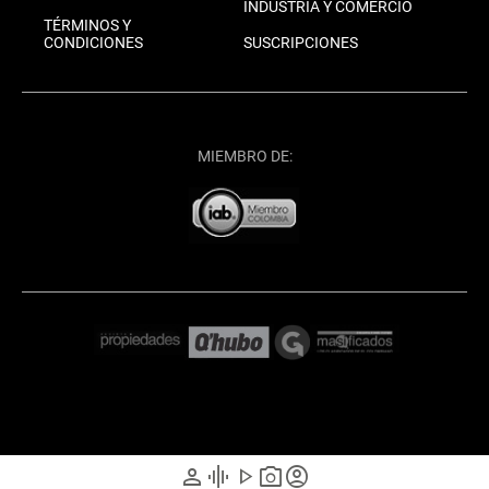
INDUSTRIA Y COMERCIO
TÉRMINOS Y
CONDICIONES
SUSCRIPCIONES
MIEMBRO DE:
person
graphic_eq
play_arrow
photo_camera
account_circle