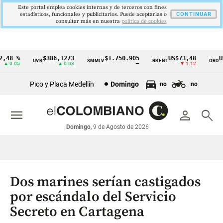
Este portal emplea cookies internas y de terceros con fines
estadísticos, funcionales y publicitarios. Puede aceptarlas o
CONTINUAR
consultar más en nuestra
politica de cookies
48 %
$386,1273
$1.750.905
US$73,48
US$
UVR
SMMLV
BRENT
ORO
Cintillo
 0.05
▲ 0.03
—
▼ 1.12
de
Pico y Placa Medellín
Domingo
no
no
indicadores
económicos
menu
person
search
Colombia
Domingo
, 9 de Agosto de 2026
Dos marines serían castigados
por escándalo del Servicio
Secreto en Cartagena