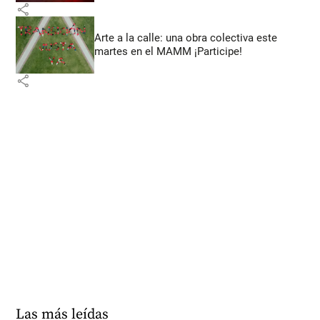
share
Arte a la calle: una obra colectiva este
martes en el MAMM ¡Participe!
share
Las más leídas