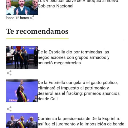
Los 4 pedidos clave de Antioquia al nuevo
Gobierno Nacional
share
hace 12 horas
Te recomendamos
De la Espriella dio por terminadas las
negociaciones con grupos armados y
anunció megacárceles
share
De la Espriella congelará el gasto público,
eliminará el impuesto al patrimonio y
desarrollará el fracking: primeros anuncios
desde Cali
share
Comienza la presidencia de De la Espriella:
así fue el juramento y la imposición de banda