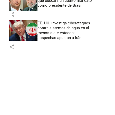
que buscará un cuarto mandato
como presidente de Brasil
share
EE. UU. investiga ciberataques
contra sistemas de agua en al
menos siete estados;
sospechas apuntan a Irán
share