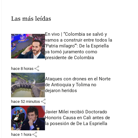
Las más leídas
En vivo | “Colombia se salvó y
vamos a construir entre todos la
‘Patria milagro’”: De la Espriella
ya tomó juramento como
presidente de Colombia
share
hace 8 horas
Ataques con drones en el Norte
de Antioquia y Tolima no
dejaron heridos
share
hace 52 minutos
Javier Milei recibió Doctorado
Honoris Causa en Cali antes de
la posesión de De La Espriella
share
hace 1 hora