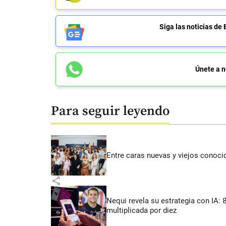
Siga las noticias 
Únete a n
Para seguir leyendo
Entre caras nuevas y viejos conoci
share
Nequi revela su estrategia con IA:
multiplicada por diez