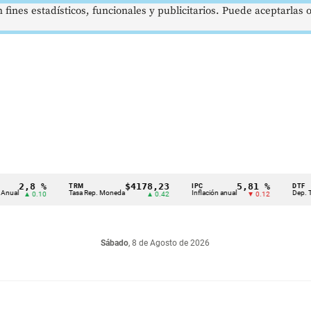
 fines estadísticos, funcionales y publicitarios. Puede aceptarlas
2,8 %
$4178,23
5,81 %
TRM
IPC
DTF
Tasa Rep. Moneda
Inflación anual
Dep. Término
▲ 0.10
▲ 0.42
▼ 0.12
Sábado
, 8 de Agosto de 2026