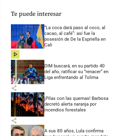
Te puede interesar
“La coca dará paso al coco, al
cacao, al café”: así fue la
posesión de De la Espriella en
Cali
share
DIM buscará, en su partido 40
del año, ratificar su “renacer” en
Liga enfrentando al Tolima
share
¡Pilas con las quemas! Barbosa
decretó alerta naranja por
incendios forestales
share
A sus 80 años, Lula confirma