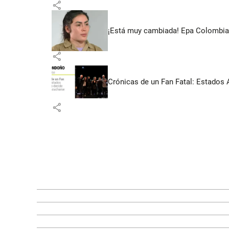
share
¡Está muy cambiada! Epa Colombia 
share
Crónicas de un Fan Fatal: Estados 
share