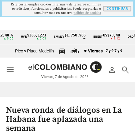
Este portal emplea cookies internas y de terceros con fines
estadísticos, funcionales y publicitarios. Puede aceptarlas o
CONTINUAR
consultar más en nuestra
politica de cookies
,48 %
$386,1273
$1.750.905
US$73,48
US
UVR
SMMLV
BRENT
ORO
Cintillo
▲ 0.05
▲ 0.03
—
▼ 1.12
de
Pico y Placa Medellín
Viernes
7 y 9
7 y 9
indicadores
económicos
menu
person
search
Colombia
Viernes
, 7 de Agosto de 2026
Nueva ronda de diálogos en La
Habana fue aplazada una
semana