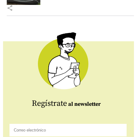
share
Regístrate
al newsletter