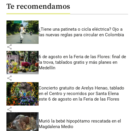
Te recomendamos
¿Tiene una patineta o cicla eléctrica? Ojo a
las nuevas reglas para circular en Colombia
share
6 de agosto en la Feria de las Flores: final de
la trova, tablados gratis y más planes en
Medellín
share
Concierto gratuito de Arelys Henao, tablado
en el Centro y recorridos por Santa Elena
este 6 de agosto en la Feria de las Flores
share
Murió la bebé hipopótamo rescatada en el
Magdalena Medio