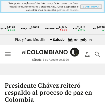
Este portal emplea cookies internas y de terceros con fines
estadísticos, funcionales y publicitarios. Puede aceptarlas o
CONTINUAR
consultar más en nuestra
politica de cookies
$4178
$3639
9,9 %
2,8 %
$4178,2
COP
EUR/COP
DESEMPLEO
PIB
TRM
Cintillo
▲ 0.42
—
▼ 0.30
▲ 0.10
▲ 0.4
de
Pico y Placa Medellín
Sabado
no
no
indicadores
económicos
menu
person
search
Colombia
Sábado
, 8 de Agosto de 2026
Presidente Chávez reiteró
respaldo al proceso de paz en
Colombia