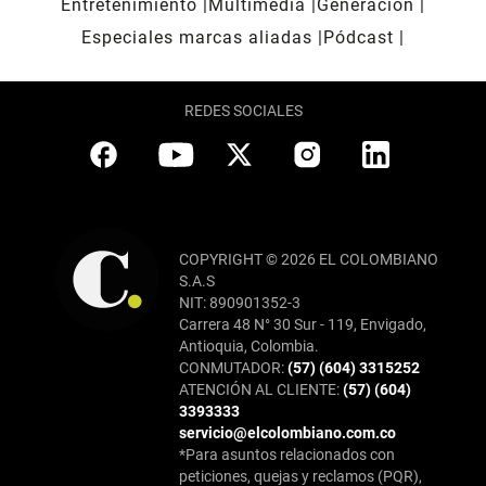
Entretenimiento
Multimedia
Generación
Especiales marcas aliadas
Pódcast
REDES SOCIALES
COPYRIGHT © 2026 EL COLOMBIANO
S.A.S
NIT: 890901352-3
Carrera 48 N° 30 Sur - 119, Envigado,
Antioquia, Colombia.
CONMUTADOR:
(57) (604) 3315252
ATENCIÓN AL CLIENTE:
(57) (604)
3393333
servicio@elcolombiano.com.co
*Para asuntos relacionados con
peticiones, quejas y reclamos (PQR),