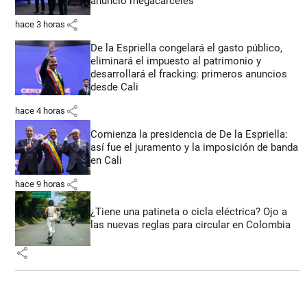
anunció megacárceles
share
hace 3 horas
De la Espriella congelará el gasto público,
eliminará el impuesto al patrimonio y
desarrollará el fracking: primeros anuncios
desde Cali
share
hace 4 horas
Comienza la presidencia de De la Espriella:
así fue el juramento y la imposición de banda
en Cali
share
hace 9 horas
¿Tiene una patineta o cicla eléctrica? Ojo a
las nuevas reglas para circular en Colombia
share