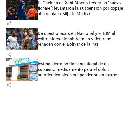
El Chelsea de Xabi Alonso tendrá un “nuevo
fichaje”: levantaron la suspensión por dopaje
al ucraniano Mijailo Mudryk
share
De cuestionados en Nacional y el DIM al
éxito internacional: Asprilla y Restrepo
renacen con el Bolívar de la Paz
share
Invima alerta por la venta ilegal de un
supuesto medicamento para el dolor:
autoridades piden suspender su consumo
share