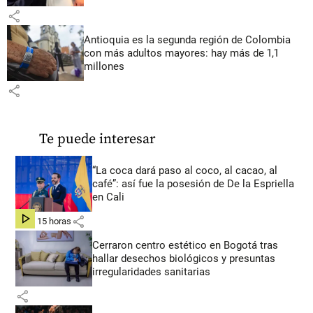
share
Antioquia es la segunda región de Colombia
con más adultos mayores: hay más de 1,1
millones
share
Te puede interesar
“La coca dará paso al coco, al cacao, al
café”: así fue la posesión de De la Espriella
en Cali
share
hace 15 horas
Cerraron centro estético en Bogotá tras
hallar desechos biológicos y presuntas
irregularidades sanitarias
share