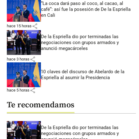
“La coca dará paso al coco, al cacao, al
café”: así fue la posesión de De la Espriella
en Cali
share
hace 15 horas
De la Espriella dio por terminadas las
negociaciones con grupos armados y
anunció megacárceles
share
hace 3 horas
10 claves del discurso de Abelardo de la
Espriella al asumir la Presidencia
share
hace 5 horas
Te recomendamos
De la Espriella dio por terminadas las
negociaciones con grupos armados y