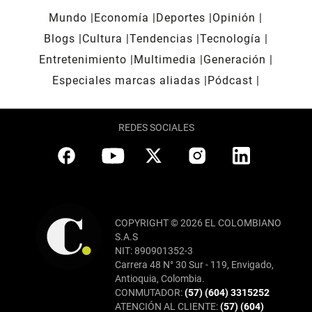
Mundo
Economía
Deportes
Opinión
Blogs
Cultura
Tendencias
Tecnología
Entretenimiento
Multimedia
Generación
Especiales marcas aliadas
Pódcast
REDES SOCIALES
COPYRIGHT © 2026 EL COLOMBIANO
S.A.S
NIT: 890901352-3
Carrera 48 N° 30 Sur - 119, Envigado,
Antioquia, Colombia.
CONMUTADOR:
(57) (604) 3315252
ATENCIÓN AL CLIENTE:
(57) (604)