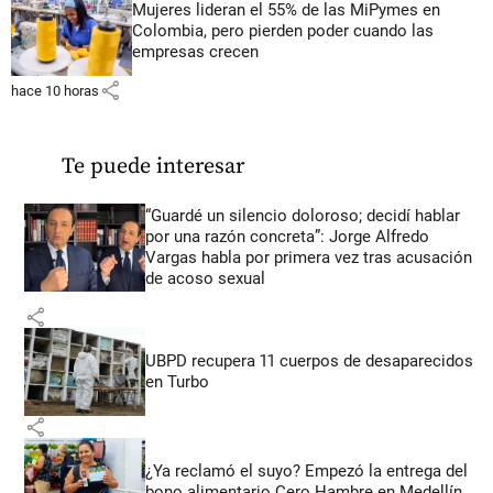
Mujeres lideran el 55% de las MiPymes en
Colombia, pero pierden poder cuando las
empresas crecen
share
hace 10 horas
Te puede interesar
“Guardé un silencio doloroso; decidí hablar
por una razón concreta”: Jorge Alfredo
Vargas habla por primera vez tras acusación
de acoso sexual
share
UBPD recupera 11 cuerpos de desaparecidos
en Turbo
share
¿Ya reclamó el suyo? Empezó la entrega del
bono alimentario Cero Hambre en Medellín