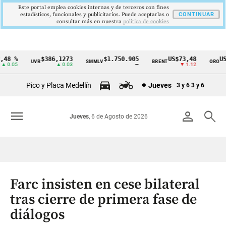
Este portal emplea cookies internas y de terceros con fines
estadísticos, funcionales y publicitarios. Puede aceptarlas o
CONTINUAR
consultar más en nuestra
politica de cookies
48 %
$386,1273
$1.750.905
US$73,48
US$
UVR
SMMLV
BRENT
ORO
Cintillo
 0.05
▲ 0.03
—
▼ 1.12
de
Pico y Placa Medellín
Jueves
3 y 6
3 y 6
indicadores
económicos
menu
person
search
Jueves
, 6 de Agosto de 2026
Colombia
Farc insisten en cese bilateral
tras cierre de primera fase de
diálogos