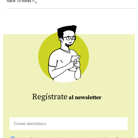
share
hace 10 horas
Regístrate
al newsletter