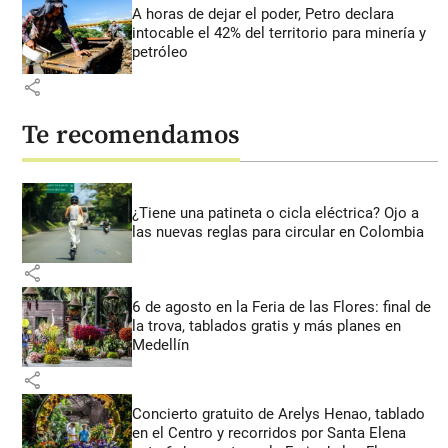
A horas de dejar el poder, Petro declara
intocable el 42% del territorio para minería y
petróleo
share
Te recomendamos
¿Tiene una patineta o cicla eléctrica? Ojo a
las nuevas reglas para circular en Colombia
share
6 de agosto en la Feria de las Flores: final de
la trova, tablados gratis y más planes en
Medellín
share
Concierto gratuito de Arelys Henao, tablado
en el Centro y recorridos por Santa Elena