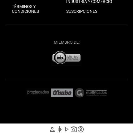
INDUSTRIA Y COMERCIO
TÉRMINOS Y
CONDICIONES
SUSCRIPCIONES
MIEMBRO DE:
person
graphic_eq
play_arrow
photo_camera
account_circle