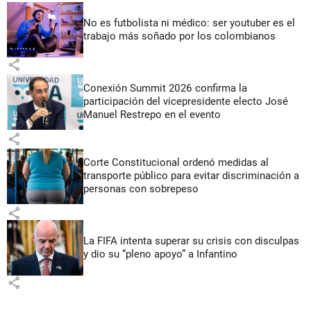
No es futbolista ni médico: ser youtuber es el
trabajo más soñado por los colombianos
share
Conexión Summit 2026 confirma la
participación del vicepresidente electo José
Manuel Restrepo en el evento
share
Corte Constitucional ordenó medidas al
transporte público para evitar discriminación a
personas con sobrepeso
share
La FIFA intenta superar su crisis con disculpas
y dio su “pleno apoyo” a Infantino
share