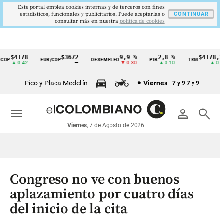
Este portal emplea cookies internas y de terceros con fines
estadísticos, funcionales y publicitarios. Puede aceptarlas o
CONTINUAR
consultar más en nuestra
politica de cookies
$4178
$3672
9,9 %
2,8 %
$4178,23
OP
EUR/COP
DESEMPLEO
PIB
TRM
Cintillo
▲ 0.42
—
▼ 0.30
▲ 0.10
▲ 0.42
de
Pico y Placa Medellín
Viernes
7 y 9
7 y 9
indicadores
económicos
menu
person
search
Colombia
Viernes
, 7 de Agosto de 2026
Congreso no ve con buenos
aplazamiento por cuatro días
del inicio de la cita