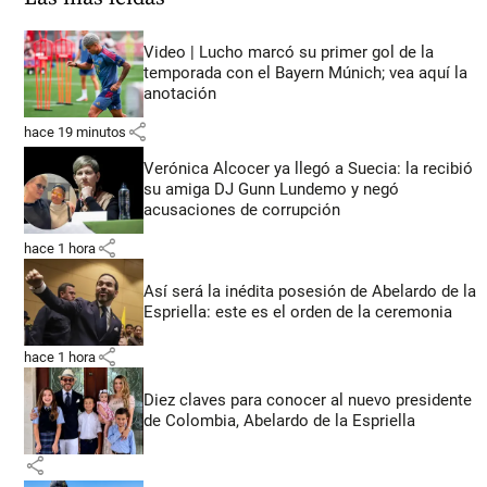
Video | Lucho marcó su primer gol de la
temporada con el Bayern Múnich; vea aquí la
anotación
share
hace 19 minutos
Verónica Alcocer ya llegó a Suecia: la recibió
su amiga DJ Gunn Lundemo y negó
acusaciones de corrupción
share
hace 1 hora
Así será la inédita posesión de Abelardo de la
Espriella: este es el orden de la ceremonia
share
hace 1 hora
Diez claves para conocer al nuevo presidente
de Colombia, Abelardo de la Espriella
share