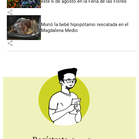
este 6 de agosto en la Feria de las Flores
share
Murió la bebé hipopótamo rescatada en el
Magdalena Medio
share