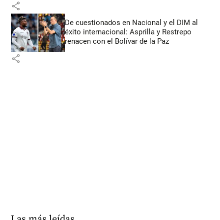
share
De cuestionados en Nacional y el DIM al
éxito internacional: Asprilla y Restrepo
renacen con el Bolívar de la Paz
share
Las más leídas