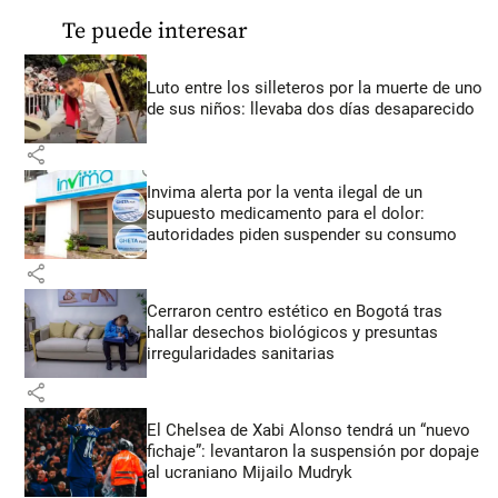
Te puede interesar
Luto entre los silleteros por la muerte de uno
de sus niños: llevaba dos días desaparecido
share
Invima alerta por la venta ilegal de un
supuesto medicamento para el dolor:
autoridades piden suspender su consumo
share
Cerraron centro estético en Bogotá tras
hallar desechos biológicos y presuntas
irregularidades sanitarias
share
El Chelsea de Xabi Alonso tendrá un “nuevo
fichaje”: levantaron la suspensión por dopaje
al ucraniano Mijailo Mudryk