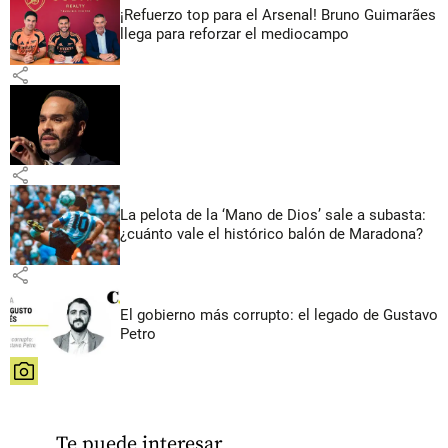
¡Refuerzo top para el Arsenal! Bruno Guimarães
llega para reforzar el mediocampo
share
share
La pelota de la ‘Mano de Dios’ sale a subasta:
¿cuánto vale el histórico balón de Maradona?
share
El gobierno más corrupto: el legado de Gustavo
Petro
share
Te puede interesar