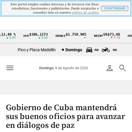
Este portal emplea cookies internas y de terceros con fines
estadísticos, funcionales y publicitarios. Puede aceptarlas o
CONTINUAR
consultar más en nuestra
politica de cookies
2,48 %
$386,1273
$1.750.905
US$73,48
U
UVR
SMMLV
BRENT
ORO
Cintillo
▲ 0.05
▲ 0.03
—
▼ 1.12
de
Pico y Placa Medellín
Domingo
no
no
indicadores
económicos
menu
person
search
Domingo
, 9 de Agosto de 2026
Colombia
Gobierno de Cuba mantendrá
sus buenos oficios para avanzar
en diálogos de paz