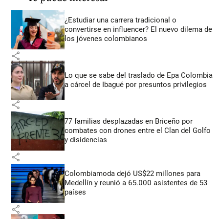
¿Estudiar una carrera tradicional o
convertirse en influencer? El nuevo dilema de
los jóvenes colombianos
share
Lo que se sabe del traslado de Epa Colombia
a cárcel de Ibagué por presuntos privilegios
share
77 familias desplazadas en Briceño por
combates con drones entre el Clan del Golfo
y disidencias
share
Colombiamoda dejó US$22 millones para
Medellín y reunió a 65.000 asistentes de 53
países
share