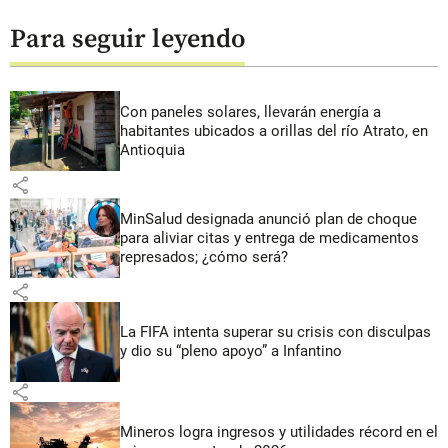
Para seguir leyendo
Con paneles solares, llevarán energía a
habitantes ubicados a orillas del río Atrato, en
Antioquia
share
MinSalud designada anunció plan de choque
para aliviar citas y entrega de medicamentos
represados; ¿cómo será?
share
La FIFA intenta superar su crisis con disculpas
y dio su “pleno apoyo” a Infantino
share
Mineros logra ingresos y utilidades récord en el