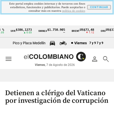
Este portal emplea cookies internas y de terceros con fines
estadísticos, funcionales y publicitarios. Puede aceptarlas o
CONTINUAR
consultar más en nuestra
politica de cookies
%
$386,1273
$1.750.905
US$73,48
US$334
UVR
SMMLV
BRENT
ORO
Cintillo
5
▲ 0.03
—
▼ 1.12
▲
de
Pico y Placa Medellín
Viernes
7 y 9
7 y 9
indicadores
económicos
menu
person
search
Colombia
Viernes
, 7 de Agosto de 2026
Detienen a clérigo del Vaticano
por investigación de corrupción