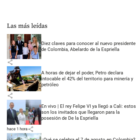
Las más leídas
Diez claves para conocer al nuevo presidente
de Colombia, Abelardo de la Espriella
share
A horas de dejar el poder, Petro declara
intocable el 42% del territorio para minería y
petróleo
share
En vivo | El rey Felipe VI ya llegó a Cali: estos
son los invitados que llegaron para la
posesión de De la Espriella
share
hace 1 hora
¿Qué se celebra el 7 de agosto en Colombia?