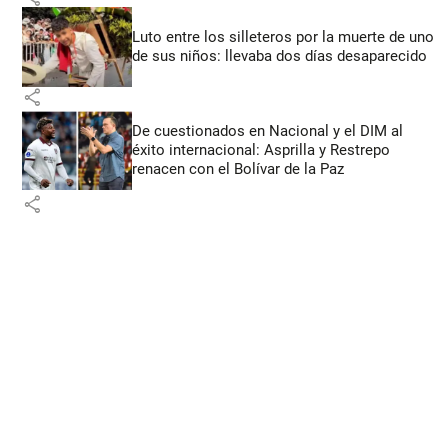
Luto entre los silleteros por la muerte de uno
de sus niños: llevaba dos días desaparecido
share
De cuestionados en Nacional y el DIM al
éxito internacional: Asprilla y Restrepo
renacen con el Bolívar de la Paz
share