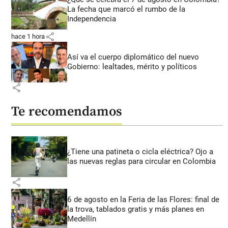
La fecha que marcó el rumbo de la
Independencia
share
hace 1 hora
Así va el cuerpo diplomático del nuevo
Gobierno: lealtades, mérito y políticos
share
Te recomendamos
¿Tiene una patineta o cicla eléctrica? Ojo a
las nuevas reglas para circular en Colombia
share
6 de agosto en la Feria de las Flores: final de
la trova, tablados gratis y más planes en
Medellín