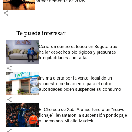
primer semestre de 2026
share
Te puede interesar
Cerraron centro estético en Bogotá tras
hallar desechos biológicos y presuntas
irregularidades sanitarias
share
Invima alerta por la venta ilegal de un
supuesto medicamento para el dolor:
autoridades piden suspender su consumo
share
El Chelsea de Xabi Alonso tendrá un “nuevo
fichaje”: levantaron la suspensión por dopaje
al ucraniano Mijailo Mudryk
share