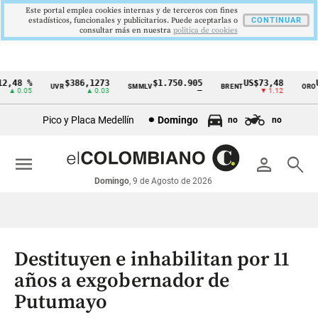
Este portal emplea cookies internas y de terceros con fines
estadísticos, funcionales y publicitarios. Puede aceptarlas o
CONTINUAR
consultar más en nuestra
politica de cookies
,48 %
$386,1273
$1.750.905
US$73,48
US
UVR
SMMLV
BRENT
ORO
Cintillo
▲ 0.05
▲ 0.03
—
▼ 1.12
de
Pico y Placa Medellín
Domingo
no
no
indicadores
económicos
menu
person
search
Colombia
Domingo
, 9 de Agosto de 2026
Destituyen e inhabilitan por 11
años a exgobernador de
Putumayo