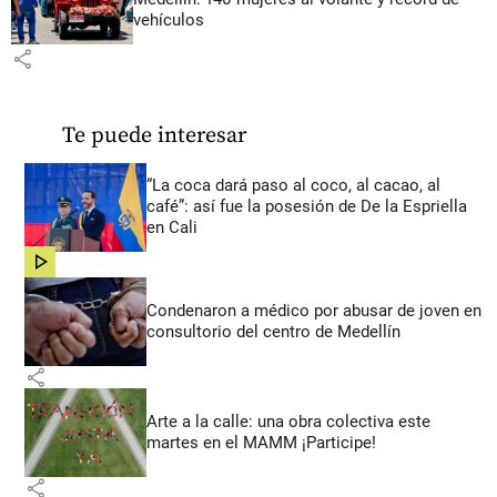
vehículos
share
Te puede interesar
“La coca dará paso al coco, al cacao, al
café”: así fue la posesión de De la Espriella
en Cali
share
Condenaron a médico por abusar de joven en
consultorio del centro de Medellín
share
Arte a la calle: una obra colectiva este
martes en el MAMM ¡Participe!
share