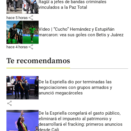
Itagüí a jefes de bandas criminales
vinculados a la Paz Total
share
hace 5 horas
Video | “Cucho” Hernández y Estupiñán
marcaron: vea sus goles con Betis y Juárez
share
hace 4 horas
Te recomendamos
De la Espriella dio por terminadas las
negociaciones con grupos armados y
anunció megacárceles
share
De la Espriella congelará el gasto público,
eliminará el impuesto al patrimonio y
desarrollará el fracking: primeros anuncios
desde Cali