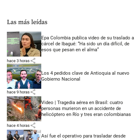
Las más leídas
Epa Colombia publica video de su traslado a
cárcel de Ibagué: “Ha sido un día difícil, de
esos que pesan en el alma”
share
hace 3 horas
Los 4 pedidos clave de Antioquia al nuevo
Gobierno Nacional
share
hace 9 horas
Video | Tragedia aérea en Brasil: cuatro
personas murieron en un accidente de
helicóptero en Río y tres eran colombianas
share
hace 4 horas
Así fue el operativo para trasladar desde