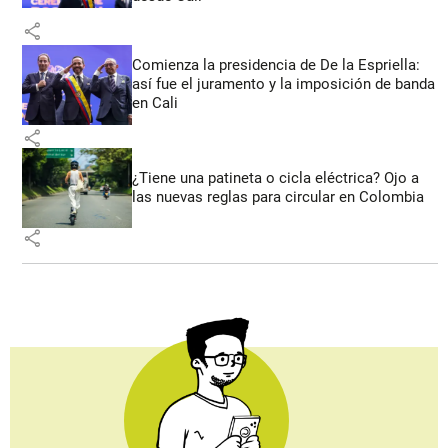
share
Comienza la presidencia de De la Espriella:
así fue el juramento y la imposición de banda
en Cali
share
¿Tiene una patineta o cicla eléctrica? Ojo a
las nuevas reglas para circular en Colombia
share