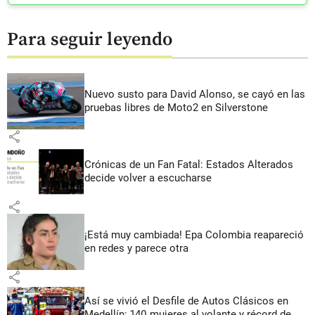
Para seguir leyendo
Nuevo susto para David Alonso, se cayó en las
pruebas libres de Moto2 en Silverstone
share
Crónicas de un Fan Fatal: Estados Alterados
decide volver a escucharse
share
¡Está muy cambiada! Epa Colombia reapareció
en redes y parece otra
share
Así se vivió el Desfile de Autos Clásicos en
Medellín: 140 mujeres al volante y récord de