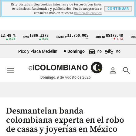
Este portal emplea cookies internas y de terceros con fines
estadísticos, funcionales y publicitarios. Puede aceptarlas o
CONTINUAR
consultar más en nuestra
politica de cookies
2,48 %
$386,1273
$1.750.905
US$73,48
U
UVR
SMMLV
BRENT
ORO
Cintillo
▲ 0.05
▲ 0.03
—
▼ 1.12
de
Pico y Placa Medellín
Domingo
no
no
indicadores
económicos
menu
person
search
Colombia
Domingo
, 9 de Agosto de 2026
Desmantelan banda
colombiana experta en el robo
de casas y joyerías en México