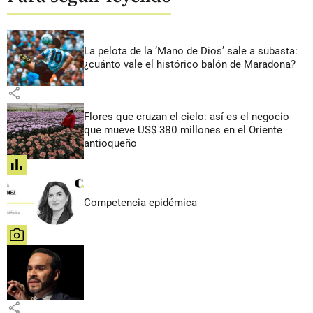
La pelota de la ‘Mano de Dios’ sale a subasta:
¿cuánto vale el histórico balón de Maradona?
share
Flores que cruzan el cielo: así es el negocio
que mueve US$ 380 millones en el Oriente
antioqueño
share
Competencia epidémica
share
share