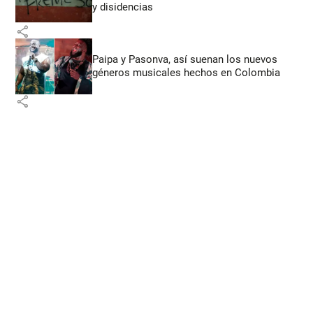
y disidencias
share
Paipa y Pasonva, así suenan los nuevos
géneros musicales hechos en Colombia
share