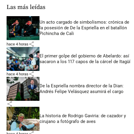
Las más leídas
Un acto cargado de simbolismos: crónica de
la posesión de De la Espriella en el batallón
Pichincha de Cali
share
hace 4 horas
El primer golpe del gobierno de Abelardo: así
sacaron a los 117 capos de la cárcel de Itagüí
share
hace 4 horas
De la Espriella nombra director de la Dian:
Andrés Felipe Velásquez asumirá el cargo
share
La historia de Rodrigo Gaviria: de cazador y
cirujano a fotógrafo de aves
share
hace 4 horas