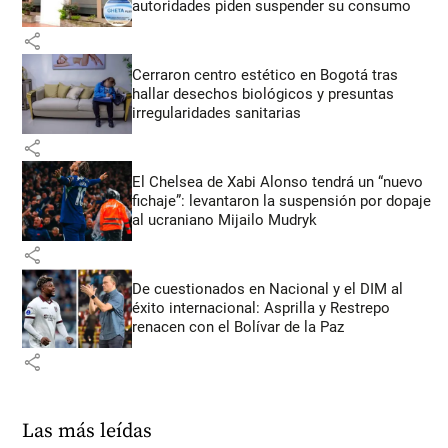
autoridades piden suspender su consumo
share
Cerraron centro estético en Bogotá tras
hallar desechos biológicos y presuntas
irregularidades sanitarias
share
El Chelsea de Xabi Alonso tendrá un “nuevo
fichaje”: levantaron la suspensión por dopaje
al ucraniano Mijailo Mudryk
share
De cuestionados en Nacional y el DIM al
éxito internacional: Asprilla y Restrepo
renacen con el Bolívar de la Paz
share
Las más leídas