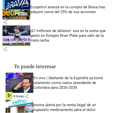
Ecopetrol avanza en la compra de Brava tras
adquirir cerca del 25% de sus acciones
share
¡67 millones de dólares!: esa es la suma que
gastó en fichajes River Plate para salir de la
mala racha
share
Te puede interesar
En vivo | Abelardo de la Espriella ya tomó
juramento como nuevo presidente de
Colombia para 2026-2030
share
hace 9 horas
Invima alerta por la venta ilegal de un
supuesto medicamento para el dolor: