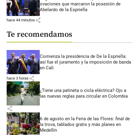
ovaciones que marcaron la posesión de
Abelardo de la Espriella
share
hace 44 minutos
Te recomendamos
Comienza la presidencia de De la Espriella:
así fue el juramento y la imposición de banda
en Cali
share
hace 3 horas
¿Tiene una patineta o cicla eléctrica? Ojo a
las nuevas reglas para circular en Colombia
share
6 de agosto en la Feria de las Flores: final de
la trova, tablados gratis y más planes en
Medellín