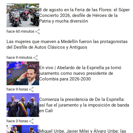
8 de agosto en la Feria de las Flores: el Súper
Concierto 2026, desfile de Héroes de la
Patria y mucha diversión
share
hace 60 minutos
Las mujeres que mueven a Medellín fueron las protagonistas
del Desfile de Autos Clásicos y Antiguos
share
hace 9 minutos
En vivo | Abelardo de la Espriella ya tomó
juramento como nuevo presidente de
Colombia para 2026-2030
share
hace 9 horas
Comienza la presidencia de De la Espriella:
así fue el juramento y la imposición de banda
en Cali
share
hace 3 horas
Miguel Uribe, Javier Milei y Álvaro Uribe: las