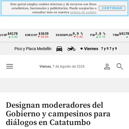
Este portal emplea cookies internas y de terceros con fines
estadísticos, funcionales y publicitarios. Puede aceptarlas o
CONTINUAR
consultar más en nuestra
politica de cookies
$4178
$3639
9,9 %
2,8 %
$4178,2
OP
EUR/COP
DESEMPLEO
PIB
TRM
Cintillo
▲ 0.42
▼ 33.00
▼ 0.30
▲ 0.10
▲ 0.
de
Pico y Placa Medellín
Viernes
7 y 9
7 y 9
indicadores
económicos
menu
person
search
Viernes
, 7 de Agosto de 2026
Colombia
Designan moderadores del
Gobierno y campesinos para
diálogos en Catatumbo