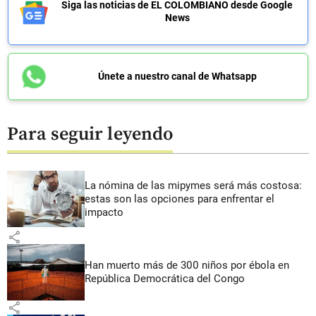
Siga las noticias de EL COLOMBIANO desde Google
News
Únete a nuestro canal de Whatsapp
Para seguir leyendo
La nómina de las mipymes será más costosa:
estas son las opciones para enfrentar el
impacto
share
Han muerto más de 300 niños por ébola en
República Democrática del Congo
share