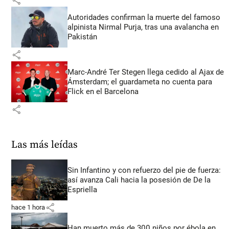
Autoridades confirman la muerte del famoso
alpinista Nirmal Purja, tras una avalancha en
Pakistán
share
Marc-André Ter Stegen llega cedido al Ajax de
Ámsterdam; el guardameta no cuenta para
Flick en el Barcelona
share
Las más leídas
Sin Infantino y con refuerzo del pie de fuerza:
así avanza Cali hacia la posesión de De la
Espriella
share
hace 1 hora
Han muerto más de 300 niños por ébola en