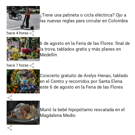
¿Tiene una patineta o cicla eléctrica? Ojo a
las nuevas reglas para circular en Colombia
share
hace 4 horas
6 de agosto en la Feria de las Flores: final de
la trova, tablados gratis y más planes en
Medellín
share
hace 7 horas
Concierto gratuito de Arelys Henao, tablado
en el Centro y recorridos por Santa Elena
este 6 de agosto en la Feria de las Flores
share
Murió la bebé hipopótamo rescatada en el
Magdalena Medio
share