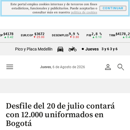
Este portal emplea cookies internas y de terceros con fines
estadísticos, funcionales y publicitarios. Puede aceptarlas o
CONTINUAR
consultar más en nuestra
politica de cookies
$4178
$3672
9,9 %
2,8 %
$4178,23
EUR/COP
DESEMPLEO
PIB
TRM
Cintillo
▲ 0.42
▼ 25.00
▼ 0.30
▲ 0.10
▲ 0.42
de
Pico y Placa Medellín
Jueves
3 y 6
3 y 6
indicadores
económicos
menu
person
search
Jueves
, 6 de Agosto de 2026
Colombia
Desfile del 20 de julio contará
con 12.000 uniformados en
Bogotá