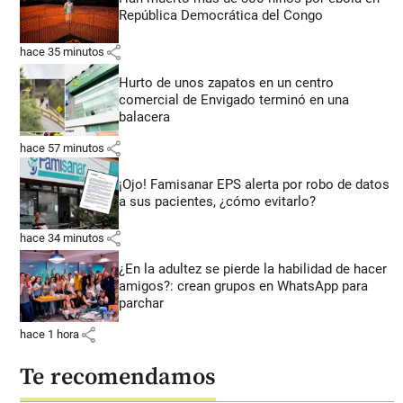
República Democrática del Congo
share
hace 35 minutos
Hurto de unos zapatos en un centro
comercial de Envigado terminó en una
balacera
share
hace 57 minutos
¡Ojo! Famisanar EPS alerta por robo de datos
a sus pacientes, ¿cómo evitarlo?
share
hace 34 minutos
¿En la adultez se pierde la habilidad de hacer
amigos?: crean grupos en WhatsApp para
parchar
share
hace 1 hora
Te recomendamos