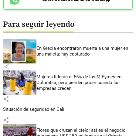
Para seguir leyendo
En Grecia encontraron muerta a una mujer en
una maleta: hay capturado
share
Mujeres lideran el 55% de las MiPymes en
Colombia, pero pierden poder cuando las
empresas crecen
share
Situación de seguridad en Cali
share
Flores que cruzan el cielo: así es el negocio
que mueve US$ 380 millones en el Oriente