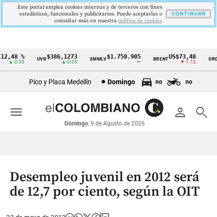
Este portal emplea cookies internas y de terceros con fines
estadísticos, funcionales y publicitarios. Puede aceptarlas o
CONTINUAR
consultar más en nuestra
politica de cookies
2,48 %
$386,1273
$1.750.905
US$73,48
U
UVR
SMMLV
BRENT
ORO
Cintillo
▲ 0.05
▲ 0.03
—
▼ 1.12
de
Pico y Placa Medellín
Domingo
no
no
indicadores
económicos
menu
person
search
Colombia
Domingo
, 9 de Agosto de 2026
Desempleo juvenil en 2012 será
de 12,7 por ciento, según la OIT