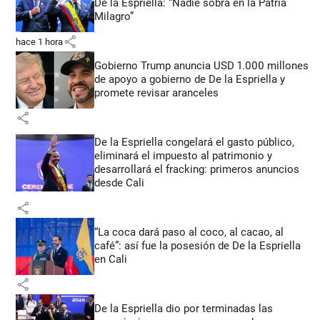
De la Espriella: “Nadie sobra en la Patria
Milagro”
share
hace 1 hora
Gobierno Trump anuncia USD 1.000 millones
de apoyo a gobierno de De la Espriella y
promete revisar aranceles
share
De la Espriella congelará el gasto público,
eliminará el impuesto al patrimonio y
desarrollará el fracking: primeros anuncios
desde Cali
share
“La coca dará paso al coco, al cacao, al
café”: así fue la posesión de De la Espriella
en Cali
share
De la Espriella dio por terminadas las