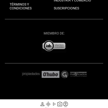
INDUSTRIA Y COMERCIO
TÉRMINOS Y
CONDICIONES
SUSCRIPCIONES
MIEMBRO DE:
person
graphic_eq
play_arrow
photo_camera
account_circle