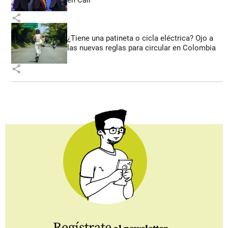
en Cali
share
¿Tiene una patineta o cicla eléctrica? Ojo a
las nuevas reglas para circular en Colombia
share
Regístrate