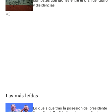
combates con drones entre el Clan del Golfo
y disidencias
share
Las más leídas
Lo que sigue tras la posesión del presidente