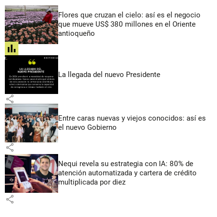
Flores que cruzan el cielo: así es el negocio
que mueve US$ 380 millones en el Oriente
antioqueño
share
La llegada del nuevo Presidente
share
Entre caras nuevas y viejos conocidos: así es
el nuevo Gobierno
share
Nequi revela su estrategia con IA: 80% de
atención automatizada y cartera de crédito
multiplicada por diez
share