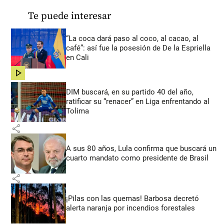
Te puede interesar
“La coca dará paso al coco, al cacao, al
café”: así fue la posesión de De la Espriella
en Cali
share
DIM buscará, en su partido 40 del año,
ratificar su “renacer” en Liga enfrentando al
Tolima
share
A sus 80 años, Lula confirma que buscará un
cuarto mandato como presidente de Brasil
share
¡Pilas con las quemas! Barbosa decretó
alerta naranja por incendios forestales