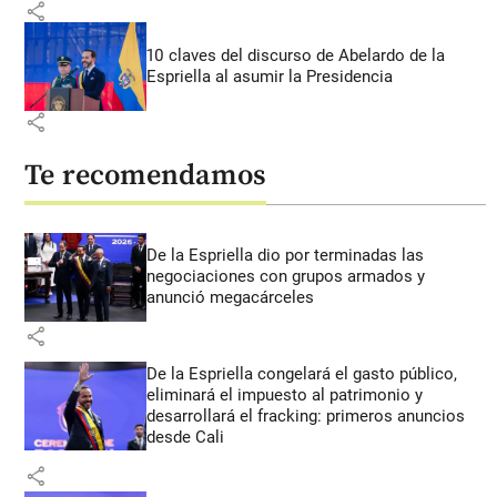
share
10 claves del discurso de Abelardo de la
Espriella al asumir la Presidencia
share
Te recomendamos
De la Espriella dio por terminadas las
negociaciones con grupos armados y
anunció megacárceles
share
De la Espriella congelará el gasto público,
eliminará el impuesto al patrimonio y
desarrollará el fracking: primeros anuncios
desde Cali
share