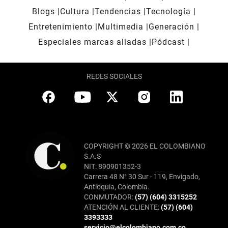
Blogs
Cultura
Tendencias
Tecnología
Entretenimiento
Multimedia
Generación
Especiales marcas aliadas
Pódcast
REDES SOCIALES
COPYRIGHT © 2026 EL COLOMBIANO
S.A.S
NIT: 890901352-3
Carrera 48 N° 30 Sur - 119, Envigado,
Antioquia, Colombia.
CONMUTADOR:
(57) (604) 3315252
ATENCIÓN AL CLIENTE:
(57) (604)
3393333
servicio@elcolombiano.com.co