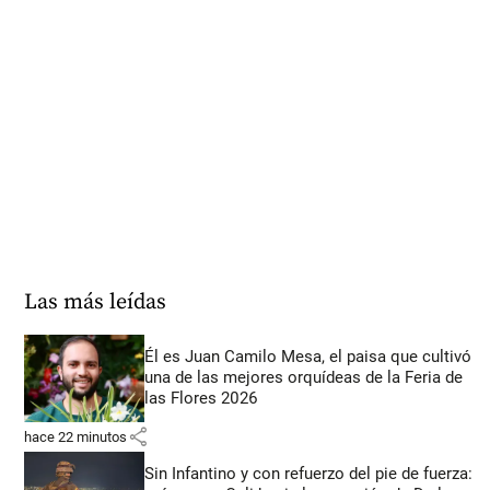
Las más leídas
Él es Juan Camilo Mesa, el paisa que cultivó
una de las mejores orquídeas de la Feria de
las Flores 2026
share
hace 22 minutos
Sin Infantino y con refuerzo del pie de fuerza: