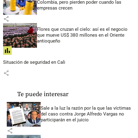
Colombia, pero pierden poder cuando las
empresas crecen
share
Flores que cruzan el cielo: así es el negocio
que mueve US$ 380 millones en el Oriente
antioqueño
share
Situación de seguridad en Cali
share
Te puede interesar
Sale a la luz la razón por la que las víctimas
del caso contra Jorge Alfredo Vargas no
participarán en el juicio
share