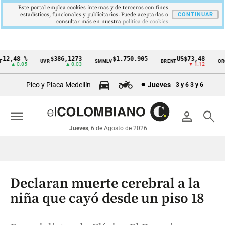
Este portal emplea cookies internas y de terceros con fines
estadísticos, funcionales y publicitarios. Puede aceptarlas o
CONTINUAR
consultar más en nuestra
politica de cookies
12,48 %
$386,1273
$1.750.905
US$73,48
UVR
SMMLV
BRENT
ORO
Cintillo
▲ 0.05
▲ 0.03
—
▼ 1.12
de
Pico y Placa Medellín
Jueves
3 y 6
3 y 6
indicadores
económicos
menu
person
search
Colombia
Jueves
, 6 de Agosto de 2026
Declaran muerte cerebral a la
niña que cayó desde un piso 18