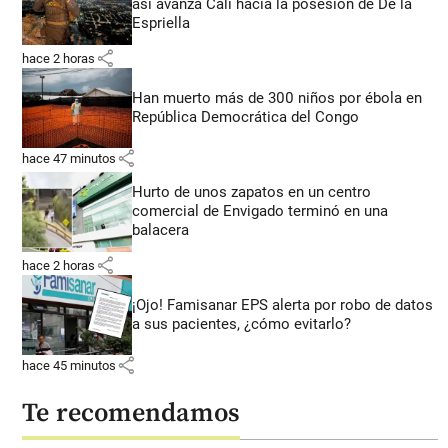
así avanza Cali hacia la posesión de De la
Espriella
share
hace 2 horas
Han muerto más de 300 niños por ébola en
República Democrática del Congo
share
hace 47 minutos
Hurto de unos zapatos en un centro
comercial de Envigado terminó en una
balacera
share
hace 2 horas
¡Ojo! Famisanar EPS alerta por robo de datos
a sus pacientes, ¿cómo evitarlo?
share
hace 45 minutos
Te recomendamos