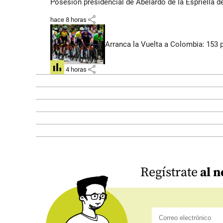
Posesión presidencial de Abelardo de la Espriella d
share
hace 8 horas
Arranca la Vuelta a Colombia: 153 p
share
hace 4 horas
Regístrate
al n