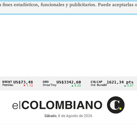
 fines estadísticos, funcionales y publicitarios. Puede aceptarlas
US$73,48
US$3342,60
1621,34 pts
T
ORO
COLCAP
US
eo
Onza Troy
Índ. Bursátil
Dól
▼ 1.12
▲ 8.20
▲ 0.67
Sábado
, 8 de Agosto de 2026