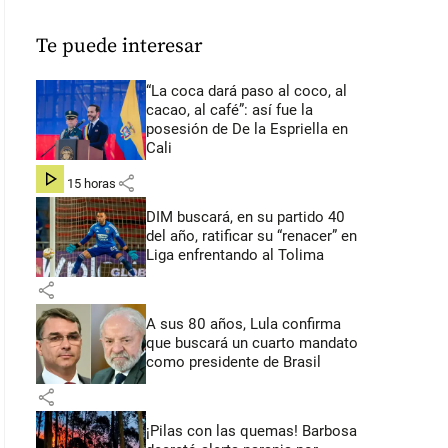
Te puede interesar
“La coca dará paso al coco, al
cacao, al café”: así fue la
posesión de De la Espriella en
Cali
share
hace 15 horas
DIM buscará, en su partido 40
del año, ratificar su “renacer” en
Liga enfrentando al Tolima
share
A sus 80 años, Lula confirma
que buscará un cuarto mandato
como presidente de Brasil
share
¡Pilas con las quemas! Barbosa