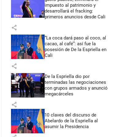
impuesto al patrimonio y
desarrollará el fracking:
primeros anuncios desde Cali
share
“La coca dará paso al coco, al
cacao, al café”: así fue la
posesión de De la Espriella en
Cali
share
De la Espriella dio por
terminadas las negociaciones
con grupos armados y anunció
megacárceles
share
10 claves del discurso de
Abelardo de la Espriella al
asumir la Presidencia