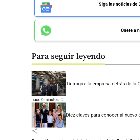
Siga las noticias 
Únete a n
Para seguir leyendo
Tierragro: la empresa detrás de la
share
hace 0 minutos
Diez claves para conocer al nuevo 
share