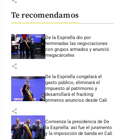
share
Te recomendamos
De la Espriella dio por
terminadas las negociaciones
con grupos armados y anunció
megacárceles
share
De la Espriella congelará el
gasto público, eliminará el
impuesto al patrimonio y
desarrollará el fracking:
primeros anuncios desde Cali
share
Comienza la presidencia de De
la Espriella: así fue el juramento
y la imposición de banda en Cali