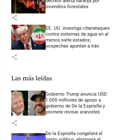
decretó alerta naranja por
incendios forestales
share
EE. UU. investiga ciberataques
contra sistemas de agua en al
menos siete estados;
sospechas apuntan a Irán
share
Las más leídas
Gobierno Trump anuncia USD
1.000 millones de apoyo a
gobierno de De la Espriella y
promete revisar aranceles
share
De la Espriella congelará el
gasto público, eliminará el