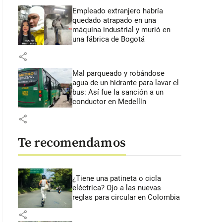
Empleado extranjero habría
quedado atrapado en una
máquina industrial y murió en
una fábrica de Bogotá
share
Mal parqueado y robándose
agua de un hidrante para lavar el
bus: Así fue la sanción a un
conductor en Medellín
share
Te recomendamos
¿Tiene una patineta o cicla
eléctrica? Ojo a las nuevas
reglas para circular en Colombia
share