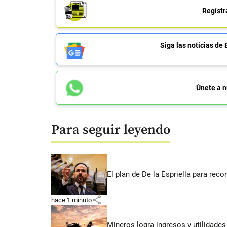
Regístr
Siga las noticias 
Únete a n
Para seguir leyendo
El plan de De la Espriella para rec
share
hace 1 minuto
Mineros logra ingresos y utilidade