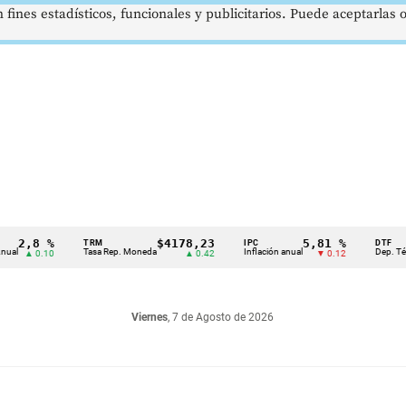
 fines estadísticos, funcionales y publicitarios. Puede aceptarlas
8 %
$4178,23
5,81 %
TRM
IPC
DTF
Tasa Rep. Moneda
Inflación anual
Dep. Término Fij
0.10
▲ 0.42
▼ 0.12
Viernes
, 7 de Agosto de 2026