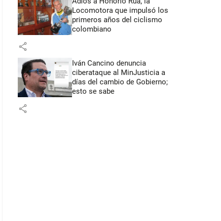
Adiós a Honorio Rúa, la
Locomotora que impulsó los
primeros años del ciclismo
colombiano
share
Iván Cancino denuncia
ciberataque al MinJusticia a
días del cambio de Gobierno;
esto se sabe
share