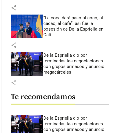
share
“La coca dará paso al coco, al
cacao, al café”: así fue la
posesión de De la Espriella en
Cali
share
De la Espriella dio por
terminadas las negociaciones
con grupos armados y anunció
megacárceles
share
Te recomendamos
De la Espriella dio por
terminadas las negociaciones
con grupos armados y anunció