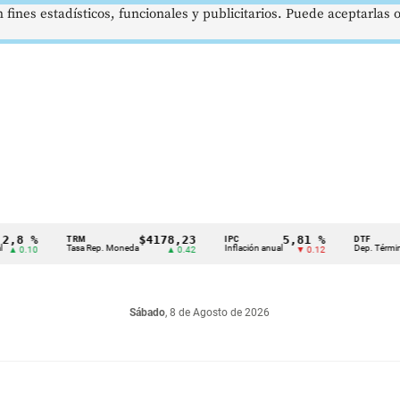
 fines estadísticos, funcionales y publicitarios. Puede aceptarlas
 %
$4178,23
5,81 %
TRM
IPC
DTF
Tasa Rep. Moneda
Inflación anual
Dep. Término Fijo
.10
▲ 0.42
▼ 0.12
Sábado
, 8 de Agosto de 2026