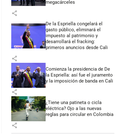
megacárceles
share
De la Espriella congelará el
gasto público, eliminará el
impuesto al patrimonio y
desarrollará el fracking:
primeros anuncios desde Cali
share
Comienza la presidencia de De
la Espriella: así fue el juramento
y la imposición de banda en Cali
share
¿Tiene una patineta o cicla
eléctrica? Ojo a las nuevas
reglas para circular en Colombia
share