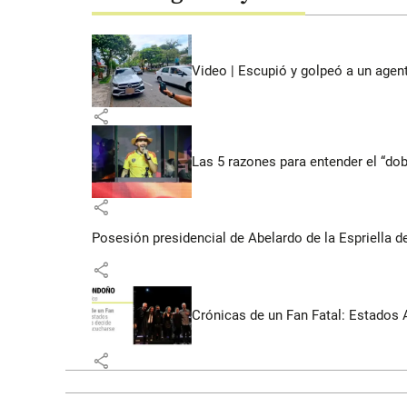
Video | Escupió y golpeó a un agen
share
Las 5 razones para entender el “dob
share
Posesión presidencial de Abelardo de la Espriella d
share
Crónicas de un Fan Fatal: Estados 
share