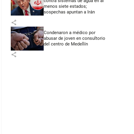
contra sistemas de agua en al
menos siete estados;
sospechas apuntan a Irán
share
Condenaron a médico por
abusar de joven en consultorio
del centro de Medellín
share