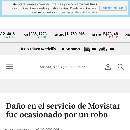
Este portal emplea cookies internas y de terceros con fines
estadísticos, funcionales y publicitarios. Puede aceptarlas o
CONTINUAR
consultar más en nuestra
politica de cookies
2,48 %
$386,1273
$1.750.905
US$73,48
U
UVR
SMMLV
BRENT
ORO
Cintillo
▲ 0.05
▲ 0.03
—
▼ 1.12
de
Pico y Placa Medellín
Sabado
no
no
indicadores
económicos
menu
person
search
Sábado
, 8 de Agosto de 2026
Colombia
Daño en el servicio de Movistar
fue ocasionado por un robo