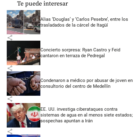
Te puede interesar
Alias ‘Douglas’ y ‘Carlos Pesebre’, entre los
trasladados de la cárcel de Itagüí
share
Concierto sorpresa: Ryan Castro y Feid
cantaron en terraza de Pedregal
share
Condenaron a médico por abusar de joven en
consultorio del centro de Medellín
share
EE. UU. investiga ciberataques contra
sistemas de agua en al menos siete estados;
sospechas apuntan a Irán
share