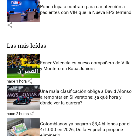
Ponen lupa a contrato para dar atención a
pacientes con VIH que la Nueva EPS terminó
share
Las más leídas
Enner Valencia es nuevo compañero de Villa
y Montero en Boca Juniors
share
hace 1 hora
Una mala clasificación obliga a David Alonso
a remontar en Silverstone; ¿a qué hora y
dónde ver la carrera?
share
hace 2 horas
Colombianos ya pagaron $8,4 billones por el
4x1.000 en 2026; De la Espriella propone
eliminarlo