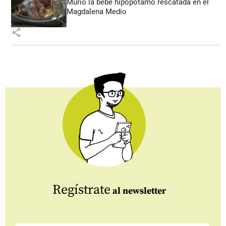
Murió la bebé hipopótamo rescatada en el
Magdalena Medio
share
Regístrate
al newsletter