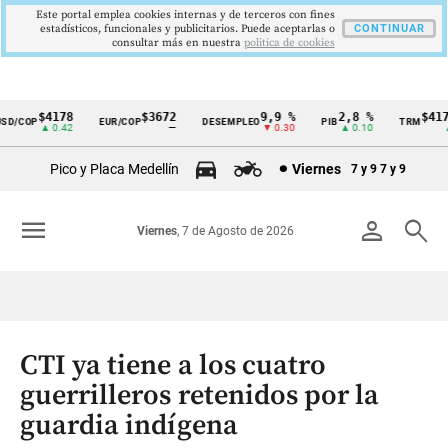
Este portal emplea cookies internas y de terceros con fines
estadísticos, funcionales y publicitarios. Puede aceptarlas o
CONTINUAR
consultar más en nuestra
politica de cookies
$4178
$3672
9,9 %
2,8 %
$4178
D/COP
EUR/COP
DESEMPLEO
PIB
TRM
Cintillo
▲ 0.42
—
▼ 0.30
▲ 0.10
▲ 
de
Pico y Placa Medellín
Viernes
7 y 9
7 y 9
indicadores
económicos
menu
person
search
Viernes
, 7 de Agosto de 2026
Colombia
CTI ya tiene a los cuatro
guerrilleros retenidos por la
guardia indígena