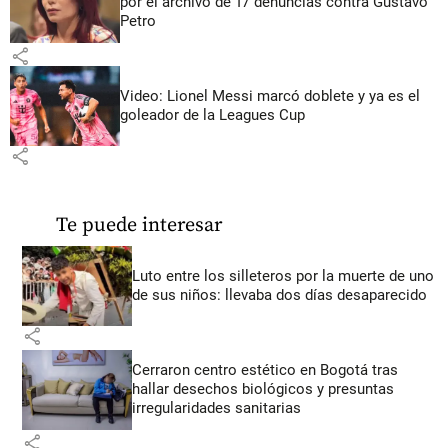
por el archivo de 17 denuncias contra Gustavo
Petro
share
Video: Lionel Messi marcó doblete y ya es el
goleador de la Leagues Cup
share
Te puede interesar
Luto entre los silleteros por la muerte de uno
de sus niños: llevaba dos días desaparecido
share
Cerraron centro estético en Bogotá tras
hallar desechos biológicos y presuntas
irregularidades sanitarias
share