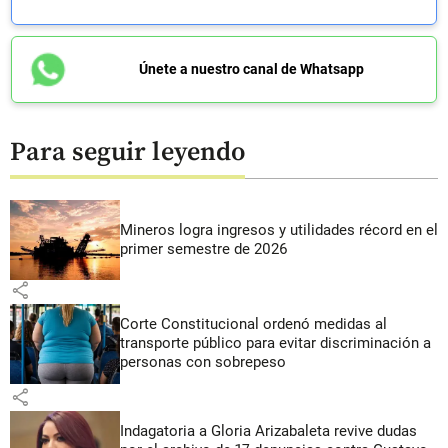
Únete a nuestro canal de Whatsapp
Para seguir leyendo
Mineros logra ingresos y utilidades récord en el
primer semestre de 2026
share
Corte Constitucional ordenó medidas al
transporte público para evitar discriminación a
personas con sobrepeso
share
Indagatoria a Gloria Arizabaleta revive dudas