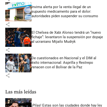
Invima alerta por la venta ilegal de un
supuesto medicamento para el dolor:
autoridades piden suspender su consumo
share
El Chelsea de Xabi Alonso tendrá un “nuevo
fichaje”: levantaron la suspensión por dopaje
al ucraniano Mijailo Mudryk
share
De cuestionados en Nacional y el DIM al
éxito internacional: Asprilla y Restrepo
renacen con el Bolívar de la Paz
share
Las más leídas
¡Pilas! Estas son las ciudades donde hay ley