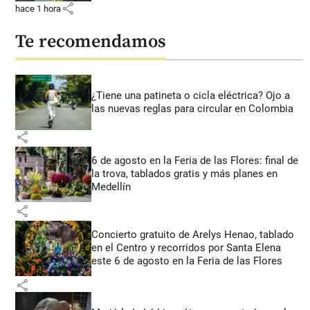
share
hace 1 hora
Te recomendamos
¿Tiene una patineta o cicla eléctrica? Ojo a
las nuevas reglas para circular en Colombia
share
6 de agosto en la Feria de las Flores: final de
la trova, tablados gratis y más planes en
Medellín
share
Concierto gratuito de Arelys Henao, tablado
en el Centro y recorridos por Santa Elena
este 6 de agosto en la Feria de las Flores
share