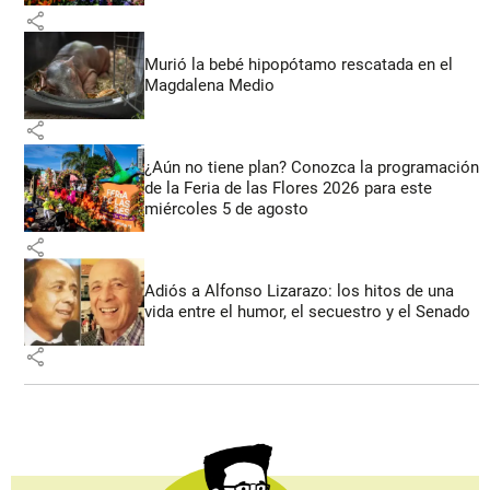
share
Murió la bebé hipopótamo rescatada en el
Magdalena Medio
share
¿Aún no tiene plan? Conozca la programación
de la Feria de las Flores 2026 para este
miércoles 5 de agosto
share
Adiós a Alfonso Lizarazo: los hitos de una
vida entre el humor, el secuestro y el Senado
share