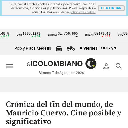
Este portal emplea cookies internas y de terceros con fines
estadísticos, funcionales y publicitarios. Puede aceptarlas o
CONTINUAR
consultar más en nuestra
politica de cookies
8 %
$386,1273
$1.750.905
US$73,48
US$3
UVR
SMMLV
BRENT
ORO
Cintillo
.05
▲ 0.03
—
▼ 1.12
de
Pico y Placa Medellín
Viernes
7 y 9
7 y 9
indicadores
económicos
menu
person
search
Colombia
Viernes
, 7 de Agosto de 2026
Crónica del fin del mundo, de
Mauricio Cuervo. Cine posible y
significativo