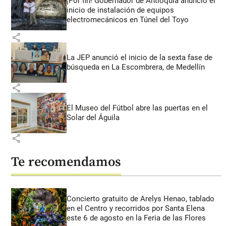
¡Por fin! Gobernador de Antioquia anunció el
inicio de instalación de equipos
electromecánicos en Túnel del Toyo
share
La JEP anunció el inicio de la sexta fase de
búsqueda en La Escombrera, de Medellín
share
El Museo del Fútbol abre las puertas en el
Solar del Águila
share
Te recomendamos
Concierto gratuito de Arelys Henao, tablado
en el Centro y recorridos por Santa Elena
este 6 de agosto en la Feria de las Flores