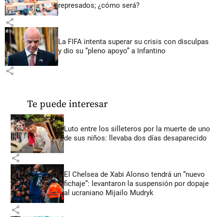
represados; ¿cómo será?
share
La FIFA intenta superar su crisis con disculpas
y dio su “pleno apoyo” a Infantino
share
Te puede interesar
Luto entre los silleteros por la muerte de uno
de sus niños: llevaba dos días desaparecido
share
El Chelsea de Xabi Alonso tendrá un “nuevo
fichaje”: levantaron la suspensión por dopaje
al ucraniano Mijailo Mudryk
share