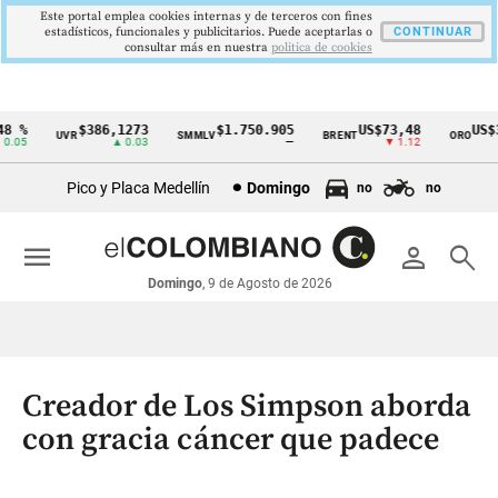
Este portal emplea cookies internas y de terceros con fines
estadísticos, funcionales y publicitarios. Puede aceptarlas o
CONTINUAR
consultar más en nuestra
politica de cookies
%
$386,1273
$1.750.905
US$73,48
US$334
UVR
SMMLV
BRENT
ORO
Cintillo
5
▲ 0.03
—
▼ 1.12
▲
de
Pico y Placa Medellín
Domingo
no
no
indicadores
económicos
menu
person
search
Colombia
Domingo
, 9 de Agosto de 2026
Creador de Los Simpson aborda
con gracia cáncer que padece