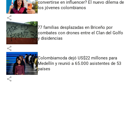
convertirse en influencer? El nuevo dilema de
los jóvenes colombianos
share
77 familias desplazadas en Briceño por
combates con drones entre el Clan del Golfo
y disidencias
share
Colombiamoda dejó US$22 millones para
Medellín y reunió a 65.000 asistentes de 53
países
share