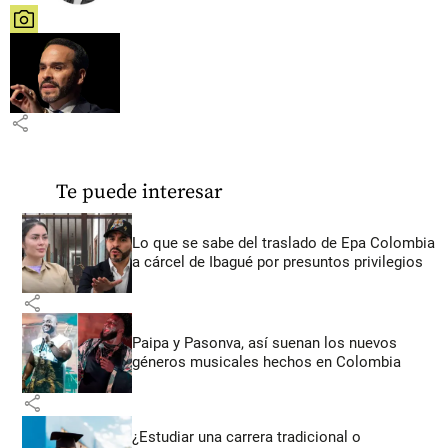
share
share
Te puede interesar
Lo que se sabe del traslado de Epa Colombia
a cárcel de Ibagué por presuntos privilegios
share
Paipa y Pasonva, así suenan los nuevos
géneros musicales hechos en Colombia
share
¿Estudiar una carrera tradicional o