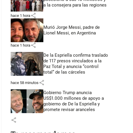
a la consejera para las regiones
share
hace 1 hora
Murió Jorge Messi, padre de
Lionel Messi, en Argentina
share
hace 1 hora
De la Espriella confirma traslado
de 117 presos vinculados a la
Paz Total y anuncia “control
total” de las cárceles
share
hace 58 minutos
Gobierno Trump anuncia
US$1.000 millones de apoyo a
gobierno de De la Espriella y
promete revisar aranceles
share