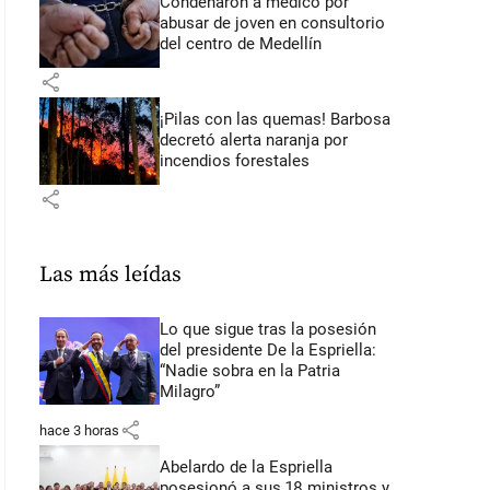
Condenaron a médico por
abusar de joven en consultorio
del centro de Medellín
share
¡Pilas con las quemas! Barbosa
decretó alerta naranja por
incendios forestales
share
Las más leídas
Lo que sigue tras la posesión
del presidente De la Espriella:
“Nadie sobra en la Patria
Milagro”
share
hace 3 horas
Abelardo de la Espriella
posesionó a sus 18 ministros y