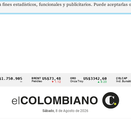
 fines estadísticos, funcionales y publicitarios. Puede aceptarlas
0.905
US$73,48
US$3342,60
1621
BRENT
ORO
COLCAP
Petróleo
Onza Troy
Índ. Bursátil
—
▼ 1.12
▲ 8.20
Sábado
, 8 de Agosto de 2026