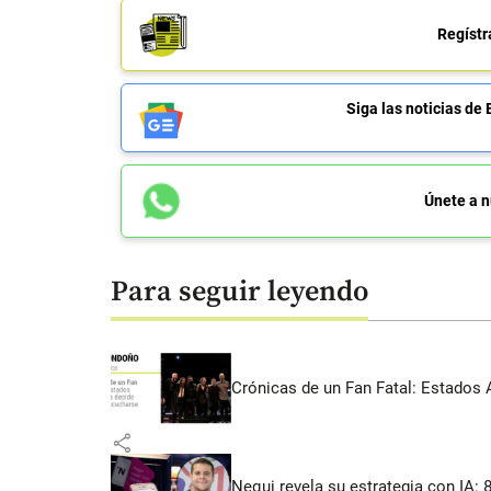
Regístr
Siga las noticias 
Únete a n
Para seguir leyendo
Crónicas de un Fan Fatal: Estados 
share
Nequi revela su estrategia con IA: