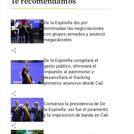
Te recomendamos
De la Espriella dio por
terminadas las negociaciones
con grupos armados y anunció
megacárceles
share
De la Espriella congelará el
gasto público, eliminará el
impuesto al patrimonio y
desarrollará el fracking:
primeros anuncios desde Cali
share
Comienza la presidencia de De
la Espriella: así fue el juramento
y la imposición de banda en Cali
share