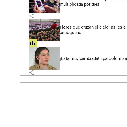
multiplicada por diez
share
Flores que cruzan el cielo: así es
antioqueño
share
¡Está muy cambiada! Epa Colombia 
share