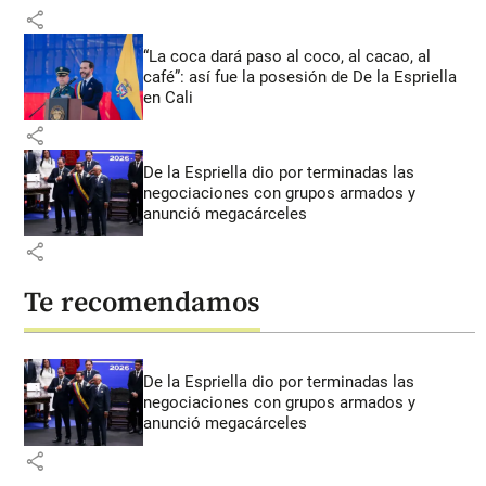
share
“La coca dará paso al coco, al cacao, al
café”: así fue la posesión de De la Espriella
en Cali
share
De la Espriella dio por terminadas las
negociaciones con grupos armados y
anunció megacárceles
share
Te recomendamos
De la Espriella dio por terminadas las
negociaciones con grupos armados y
anunció megacárceles
share