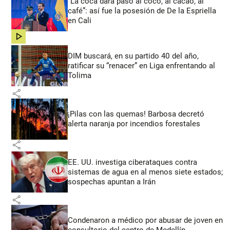
“La coca dará paso al coco, al cacao, al
café”: así fue la posesión de De la Espriella
en Cali
share
DIM buscará, en su partido 40 del año,
ratificar su “renacer” en Liga enfrentando al
Tolima
share
¡Pilas con las quemas! Barbosa decretó
alerta naranja por incendios forestales
share
EE. UU. investiga ciberataques contra
sistemas de agua en al menos siete estados;
sospechas apuntan a Irán
share
Condenaron a médico por abusar de joven en
consultorio del centro de Medellín