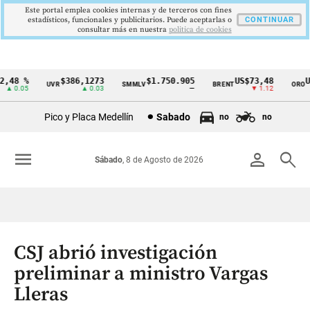
Este portal emplea cookies internas y de terceros con fines
estadísticos, funcionales y publicitarios. Puede aceptarlas o
CONTINUAR
consultar más en nuestra
politica de cookies
48 %
$386,1273
$1.750.905
US$73,48
US$
UVR
SMMLV
BRENT
ORO
Cintillo
 0.05
▲ 0.03
—
▼ 1.12
de
Pico y Placa Medellín
Sabado
no
no
indicadores
económicos
menu
person
search
Sábado
, 8 de Agosto de 2026
Colombia
CSJ abrió investigación
preliminar a ministro Vargas
Lleras