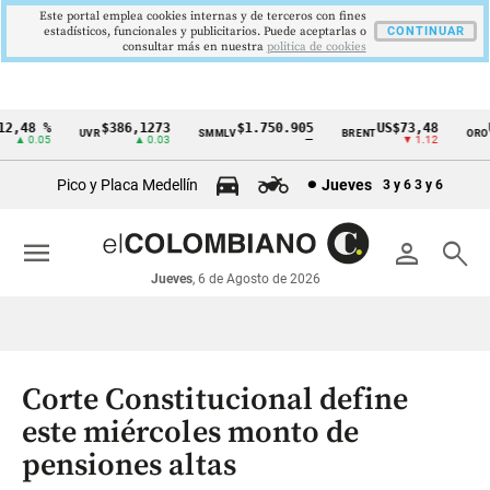
Este portal emplea cookies internas y de terceros con fines
estadísticos, funcionales y publicitarios. Puede aceptarlas o
CONTINUAR
consultar más en nuestra
politica de cookies
,48 %
$386,1273
$1.750.905
US$73,48
US
UVR
SMMLV
BRENT
ORO
Cintillo
▲ 0.05
▲ 0.03
—
▼ 1.12
de
Pico y Placa Medellín
Jueves
3 y 6
3 y 6
indicadores
económicos
menu
person
search
Colombia
Jueves
, 6 de Agosto de 2026
Corte Constitucional define
este miércoles monto de
pensiones altas