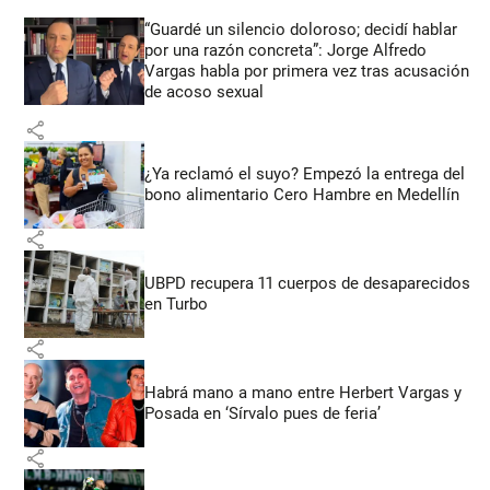
“Guardé un silencio doloroso; decidí hablar
por una razón concreta”: Jorge Alfredo
Vargas habla por primera vez tras acusación
de acoso sexual
share
¿Ya reclamó el suyo? Empezó la entrega del
bono alimentario Cero Hambre en Medellín
share
UBPD recupera 11 cuerpos de desaparecidos
en Turbo
share
Habrá mano a mano entre Herbert Vargas y
Posada en ‘Sírvalo pues de feria’
share