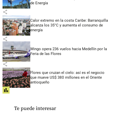
de Energía
share
Calor extremo en la costa Caribe: Barranquilla
alcanza los 35°C y aumenta el consumo de
energía
share
Wingo opera 236 vuelos hacia Medellín por la
Feria de las Flores
share
Flores que cruzan el cielo: así es el negocio
que mueve US$ 380 millones en el Oriente
antioqueño
share
Te puede interesar