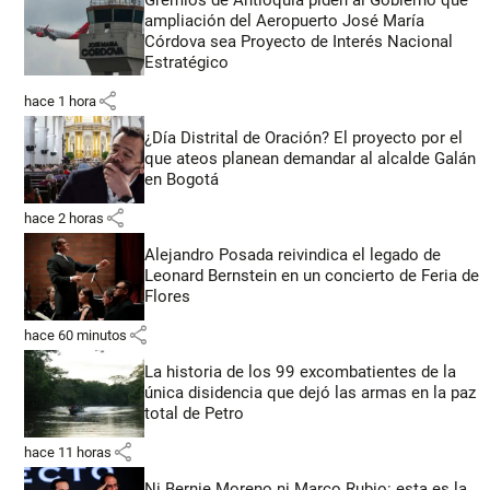
Gremios de Antioquia piden al Gobierno que
ampliación del Aeropuerto José María
Córdova sea Proyecto de Interés Nacional
Estratégico
share
hace 1 hora
¿Día Distrital de Oración? El proyecto por el
que ateos planean demandar al alcalde Galán
en Bogotá
share
hace 2 horas
Alejandro Posada reivindica el legado de
Leonard Bernstein en un concierto de Feria de
Flores
share
hace 60 minutos
La historia de los 99 excombatientes de la
única disidencia que dejó las armas en la paz
total de Petro
share
hace 11 horas
Ni Bernie Moreno ni Marco Rubio: esta es la