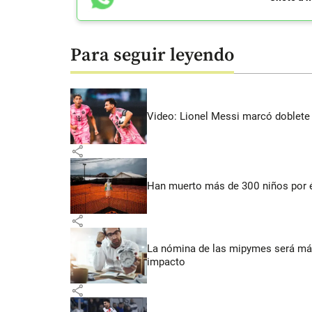
Para seguir leyendo
Video: Lionel Messi marcó doblete 
share
Han muerto más de 300 niños por 
share
La nómina de las mipymes será más
impacto
share