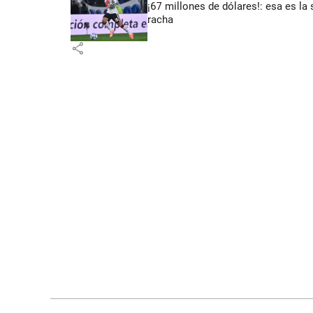
¡67 millones de dólares!: esa es la 
racha
share