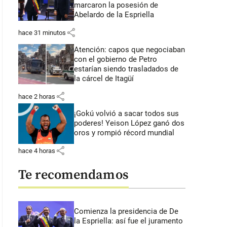
marcaron la posesión de
Abelardo de la Espriella
share
hace 31 minutos
Atención: capos que negociaban
con el gobierno de Petro
estarían siendo trasladados de
la cárcel de Itagüí
share
hace 2 horas
¡Gokú volvió a sacar todos sus
poderes! Yeison López ganó dos
oros y rompió récord mundial
share
hace 4 horas
Te recomendamos
Comienza la presidencia de De
la Espriella: así fue el juramento