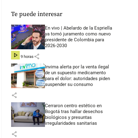
Te puede interesar
En vivo | Abelardo de la Espriella
ya tomó juramento como nuevo
presidente de Colombia para
2026-2030
share
hace 9 horas
Invima alerta por la venta ilegal
de un supuesto medicamento
para el dolor: autoridades piden
suspender su consumo
share
Cerraron centro estético en
Bogotá tras hallar desechos
biológicos y presuntas
irregularidades sanitarias
share