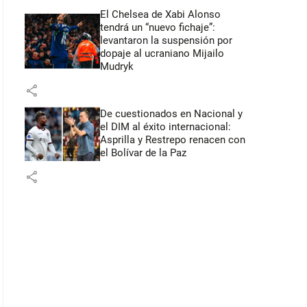
El Chelsea de Xabi Alonso
tendrá un “nuevo fichaje”:
levantaron la suspensión por
dopaje al ucraniano Mijailo
Mudryk
share
De cuestionados en Nacional y
el DIM al éxito internacional:
Asprilla y Restrepo renacen con
el Bolívar de la Paz
share