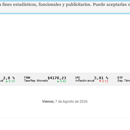
 fines estadísticos, funcionales y publicitarios. Puede aceptarlas
8 %
$4178,23
5,81 %
TRM
IPC
DTF
Tasa Rep. Moneda
Inflación anual
Dep. Término Fi
0.10
▲ 0.42
▼ 0.12
Viernes
, 7 de Agosto de 2026