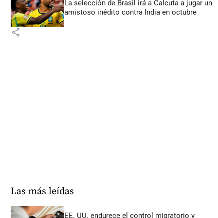
La selección de Brasil irá a Calcuta a jugar un
amistoso inédito contra India en octubre
share
Las más leídas
EE. UU. endurece el control migratorio y