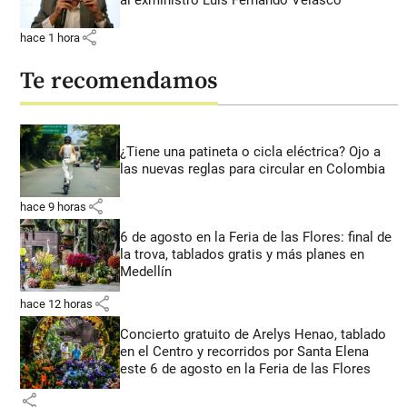
al exministro Luis Fernando Velasco
share
hace 1 hora
Te recomendamos
¿Tiene una patineta o cicla eléctrica? Ojo a
las nuevas reglas para circular en Colombia
share
hace 9 horas
6 de agosto en la Feria de las Flores: final de
la trova, tablados gratis y más planes en
Medellín
share
hace 12 horas
Concierto gratuito de Arelys Henao, tablado
en el Centro y recorridos por Santa Elena
este 6 de agosto en la Feria de las Flores
share