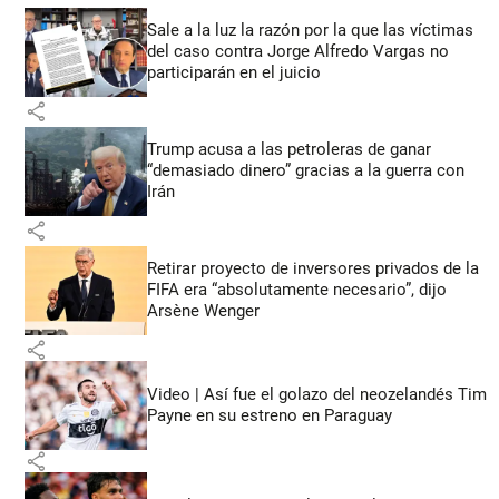
Sale a la luz la razón por la que las víctimas
del caso contra Jorge Alfredo Vargas no
participarán en el juicio
share
Trump acusa a las petroleras de ganar
“demasiado dinero” gracias a la guerra con
Irán
share
Retirar proyecto de inversores privados de la
FIFA era “absolutamente necesario”, dijo
Arsène Wenger
share
Video | Así fue el golazo del neozelandés Tim
Payne en su estreno en Paraguay
share