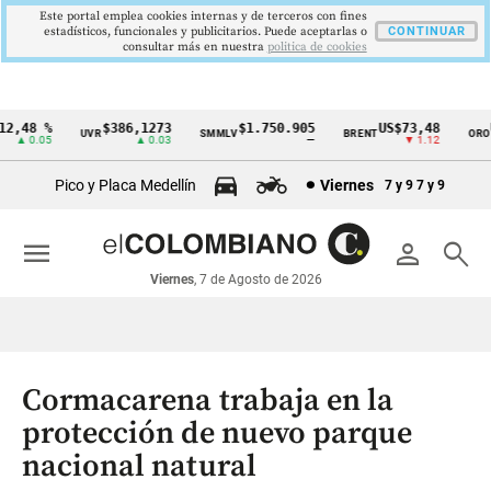
Este portal emplea cookies internas y de terceros con fines
estadísticos, funcionales y publicitarios. Puede aceptarlas o
CONTINUAR
consultar más en nuestra
politica de cookies
,48 %
$386,1273
$1.750.905
US$73,48
U
UVR
SMMLV
BRENT
ORO
Cintillo
▲ 0.05
▲ 0.03
—
▼ 1.12
de
Pico y Placa Medellín
Viernes
7 y 9
7 y 9
indicadores
económicos
menu
person
search
Colombia
Viernes
, 7 de Agosto de 2026
Cormacarena trabaja en la
protección de nuevo parque
nacional natural