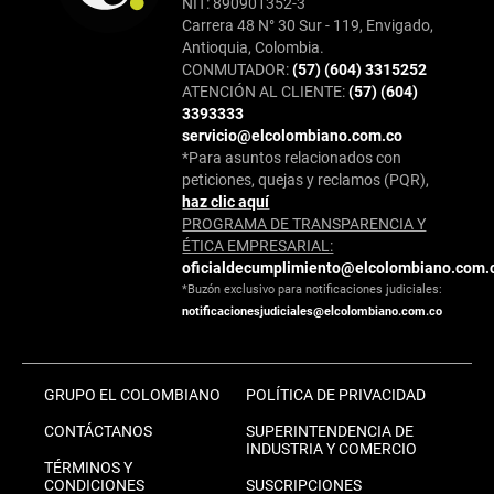
NIT: 890901352-3
Carrera 48 N° 30 Sur - 119, Envigado,
Antioquia, Colombia.
CONMUTADOR:
(57) (604) 3315252
ATENCIÓN AL CLIENTE:
(57) (604)
3393333
servicio@elcolombiano.com.co
*Para asuntos relacionados con
peticiones, quejas y reclamos (PQR),
haz clic aquí
PROGRAMA DE TRANSPARENCIA Y
ÉTICA EMPRESARIAL:
oficialdecumplimiento@elcolombiano.com.
*Buzón exclusivo para notificaciones judiciales:
notificacionesjudiciales@elcolombiano.com.co
GRUPO EL COLOMBIANO
POLÍTICA DE PRIVACIDAD
CONTÁCTANOS
SUPERINTENDENCIA DE
INDUSTRIA Y COMERCIO
TÉRMINOS Y
CONDICIONES
SUSCRIPCIONES