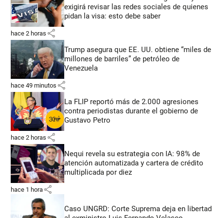
exigirá revisar las redes sociales de quienes
pidan la visa: esto debe saber
share
hace 2 horas
Trump asegura que EE. UU. obtiene “miles de
millones de barriles” de petróleo de
Venezuela
share
hace 49 minutos
La FLIP reportó más de 2.000 agresiones
contra periodistas durante el gobierno de
Gustavo Petro
share
hace 2 horas
Nequi revela su estrategia con IA: 98% de
atención automatizada y cartera de crédito
multiplicada por diez
share
hace 1 hora
Caso UNGRD: Corte Suprema deja en libertad