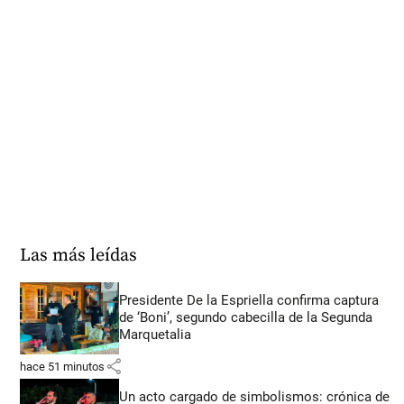
Las más leídas
Presidente De la Espriella confirma captura
de ‘Boni’, segundo cabecilla de la Segunda
Marquetalia
share
hace 51 minutos
Un acto cargado de simbolismos: crónica de