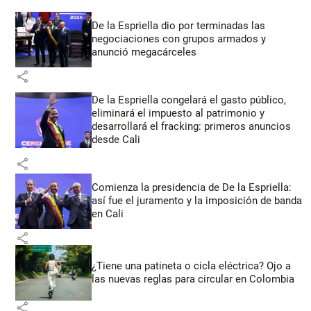
De la Espriella dio por terminadas las
negociaciones con grupos armados y
anunció megacárceles
share
De la Espriella congelará el gasto público,
eliminará el impuesto al patrimonio y
desarrollará el fracking: primeros anuncios
desde Cali
share
Comienza la presidencia de De la Espriella:
así fue el juramento y la imposición de banda
en Cali
share
¿Tiene una patineta o cicla eléctrica? Ojo a
las nuevas reglas para circular en Colombia
share