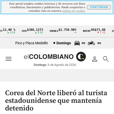
Este portal emplea cookies internas y de terceros con fines
estadísticos, funcionales y publicitarios. Puede aceptarlas o
CONTINUAR
consultar más en nuestra
politica de cookies
12,48 %
$386,1273
$1.750.905
US$73,48
UVR
SMMLV
BRENT
OR
Cintillo
▲ 0.05
▲ 0.03
—
▼ 1.12
de
Pico y Placa Medellín
Domingo
no
no
indicadores
económicos
menu
person
search
Colombia
Domingo
, 9 de Agosto de 2026
Corea del Norte liberó al turista
estadounidense que mantenía
detenido