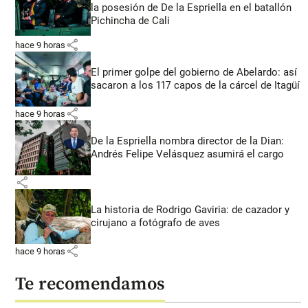
la posesión de De la Espriella en el batallón
Pichincha de Cali
share
hace 9 horas
El primer golpe del gobierno de Abelardo: así
sacaron a los 117 capos de la cárcel de Itagüí
share
hace 9 horas
De la Espriella nombra director de la Dian:
Andrés Felipe Velásquez asumirá el cargo
share
La historia de Rodrigo Gaviria: de cazador y
cirujano a fotógrafo de aves
share
hace 9 horas
Te recomendamos