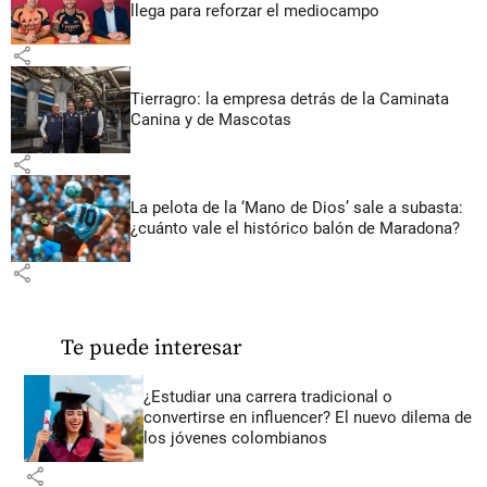
llega para reforzar el mediocampo
share
Tierragro: la empresa detrás de la Caminata
Canina y de Mascotas
share
La pelota de la ‘Mano de Dios’ sale a subasta:
¿cuánto vale el histórico balón de Maradona?
share
Te puede interesar
¿Estudiar una carrera tradicional o
convertirse en influencer? El nuevo dilema de
los jóvenes colombianos
share