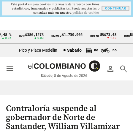
Este portal emplea cookies internas y de terceros con fines
estadísticos, funcionales y publicitarios. Puede aceptarlas o
CONTINUAR
consultar más en nuestra
politica de cookies
48 %
$386,1273
$1.750.905
US$73,48
US$
UVR
SMMLV
BRENT
ORO
Cintillo
 0.05
▲ 0.03
—
▼ 1.12
de
Pico y Placa Medellín
Sabado
no
no
indicadores
económicos
menu
person
search
Colombia
Sábado
, 8 de Agosto de 2026
Contraloría suspende al
gobernador de Norte de
Santander, William Villamizar