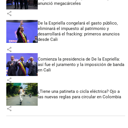
anunció megacárceles
share
De la Espriella congelará el gasto público,
eliminará el impuesto al patrimonio y
desarrollará el fracking: primeros anuncios
desde Cali
share
Comienza la presidencia de De la Espriella:
así fue el juramento y la imposición de banda
en Cali
share
¿Tiene una patineta o cicla eléctrica? Ojo a
las nuevas reglas para circular en Colombia
share