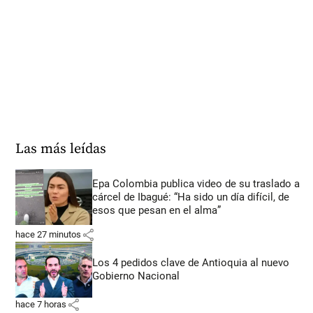
Las más leídas
Epa Colombia publica video de su traslado a
cárcel de Ibagué: “Ha sido un día difícil, de
esos que pesan en el alma”
share
hace 27 minutos
Los 4 pedidos clave de Antioquia al nuevo
Gobierno Nacional
share
hace 7 horas