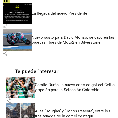
share
La llegada del nuevo Presidente
share
Nuevo susto para David Alonso, se cayó en las
pruebas libres de Moto2 en Silverstone
share
Te puede interesar
Camilo Durán, la nueva carta de gol del Celtic
y opción para la Selección Colombia
share
Alias ‘Douglas’ y ‘Carlos Pesebre’, entre los
trasladados de la cárcel de Itagüí