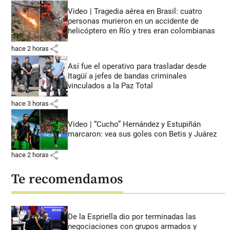
Video | Tragedia aérea en Brasil: cuatro
personas murieron en un accidente de
helicóptero en Río y tres eran colombianas
share
hace 2 horas
Así fue el operativo para trasladar desde
Itagüí a jefes de bandas criminales
vinculados a la Paz Total
share
hace 3 horas
Video | “Cucho” Hernández y Estupiñán
marcaron: vea sus goles con Betis y Juárez
share
hace 2 horas
Te recomendamos
De la Espriella dio por terminadas las
negociaciones con grupos armados y