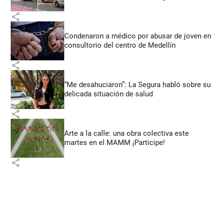
share
Condenaron a médico por abusar de joven en
consultorio del centro de Medellín
share
“Me desahuciaron”: La Segura habló sobre su
delicada situación de salud
share
Arte a la calle: una obra colectiva este
martes en el MAMM ¡Participe!
share