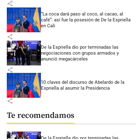
share
“La coca dará paso al coco, al cacao, al
café”: así fue la posesión de De la Espriella
en Cali
share
De la Espriella dio por terminadas las
negociaciones con grupos armados y
anunció megacárceles
share
10 claves del discurso de Abelardo de la
Espriella al asumir la Presidencia
share
Te recomendamos
De la Espriella dio por terminadas las