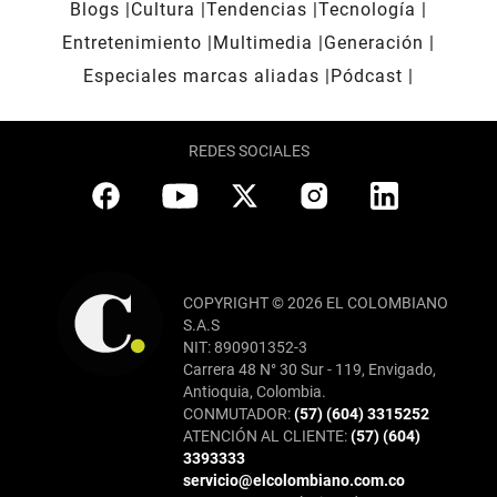
Blogs
Cultura
Tendencias
Tecnología
Entretenimiento
Multimedia
Generación
Especiales marcas aliadas
Pódcast
REDES SOCIALES
COPYRIGHT © 2026 EL COLOMBIANO
S.A.S
NIT: 890901352-3
Carrera 48 N° 30 Sur - 119, Envigado,
Antioquia, Colombia.
CONMUTADOR:
(57) (604) 3315252
ATENCIÓN AL CLIENTE:
(57) (604)
3393333
servicio@elcolombiano.com.co