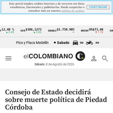
Este portal emplea cookies internas y de terceros con fines
estadísticos, funcionales y publicitarios. Puede aceptarlas o
CONTINUAR
consultar más en nuestra
politica de cookies
2,48 %
$386,1273
$1.750.905
US$73,48
U
UVR
SMMLV
BRENT
ORO
Cintillo
▲ 0.05
▲ 0.03
—
▼ 1.12
de
Pico y Placa Medellín
Sabado
no
no
indicadores
económicos
menu
person
search
Colombia
Sábado
, 8 de Agosto de 2026
Consejo de Estado decidirá
sobre muerte política de Piedad
Córdoba