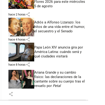
Flores 2026 para este miércoles
5 de agosto
share
hace 2 horas
Adiós a Alfonso Lizarazo: los
hitos de una vida entre el humor,
el secuestro y el Senado
share
hace 4 horas
Papa León XIV anuncia gira por
América Latina: cuándo será y
qué ciudades visitará
share
hace 8 horas
Ariana Grande y su cambio
físico: las declaraciones de la
cantante sobre su cuerpo tras el
revuelo por
Petal
share