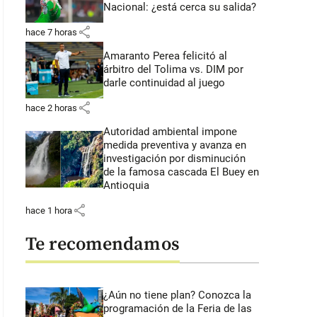
Nacional: ¿está cerca su salida?
share
hace 7 horas
Amaranto Perea felicitó al
árbitro del Tolima vs. DIM por
darle continuidad al juego
share
hace 2 horas
Autoridad ambiental impone
medida preventiva y avanza en
investigación por disminución
de la famosa cascada El Buey en
Antioquia
share
hace 1 hora
Te recomendamos
¿Aún no tiene plan? Conozca la
programación de la Feria de las