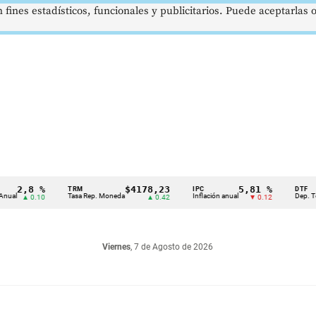
 fines estadísticos, funcionales y publicitarios. Puede aceptarlas
,8 %
$4178,23
5,81 %
TRM
IPC
DTF
Tasa Rep. Moneda
Inflación anual
Dep. Término 
▲ 0.10
▲ 0.42
▼ 0.12
Viernes
, 7 de Agosto de 2026