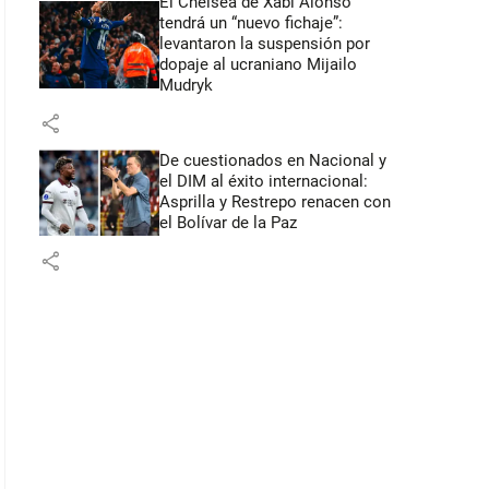
El Chelsea de Xabi Alonso
tendrá un “nuevo fichaje”:
levantaron la suspensión por
dopaje al ucraniano Mijailo
Mudryk
share
De cuestionados en Nacional y
el DIM al éxito internacional:
Asprilla y Restrepo renacen con
el Bolívar de la Paz
share