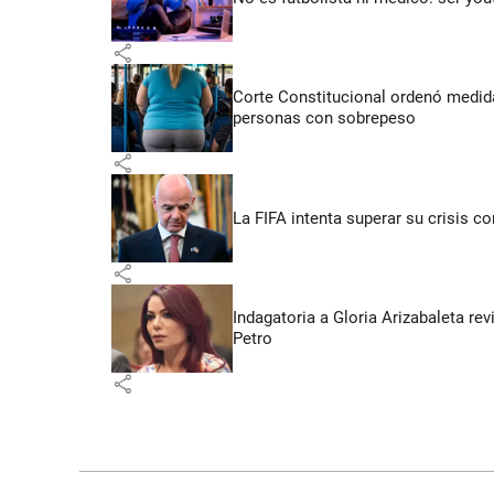
share
Corte Constitucional ordenó medida
personas con sobrepeso
share
La FIFA intenta superar su crisis co
share
Indagatoria a Gloria Arizabaleta re
Petro
share