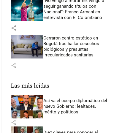
“No vengo a retirarme, vengo a
seguir ganando títulos con
Nacional”: Franco Armani en
entrevista con El Colombiano
share
Cerraron centro estético en
Bogotá tras hallar desechos
biológicos y presuntas
irregularidades sanitarias
share
Las más leídas
Así va el cuerpo diplomático del
nuevo Gobierno: lealtades,
mérito y políticos
share
Diez claves para conocer al