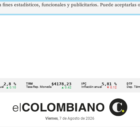
 fines estadísticos, funcionales y publicitarios. Puede aceptarlas
,8 %
$4178,23
5,81 %
TRM
IPC
DTF
Tasa Rep. Moneda
Inflación anual
Dep. Término F
▲ 0.10
▲ 0.42
▼ 0.12
Viernes
, 7 de Agosto de 2026