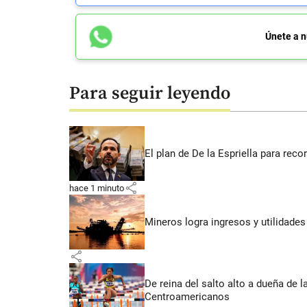
Únete a n
Para seguir leyendo
El plan de De la Espriella para rec
share
hace 1 minuto
Mineros logra ingresos y utilidade
share
De reina del salto alto a dueña de l
Centroamericanos