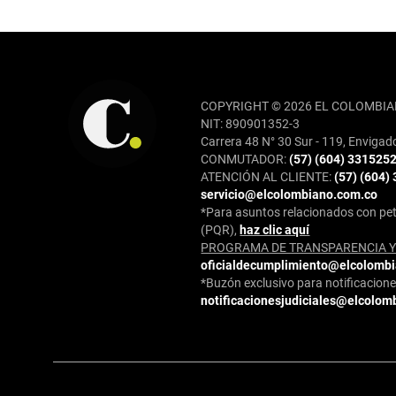
REDES SOCIALES
COPYRIGHT © 2026 EL COLOMBIA
NIT: 890901352-3
Carrera 48 N° 30 Sur - 119, Envigad
CONMUTADOR:
(57) (604) 331525
ATENCIÓN AL CLIENTE:
(57) (604)
servicio@elcolombiano.com.co
*Para asuntos relacionados con pet
(PQR),
haz clic aquí
PROGRAMA DE TRANSPARENCIA Y 
oficialdecumplimiento@elcolomb
*Buzón exclusivo para notificaciones
notificacionesjudiciales@elcolom