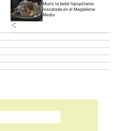
Murió la bebé hipopótamo
rescatada en el Magdalena
Medio
share