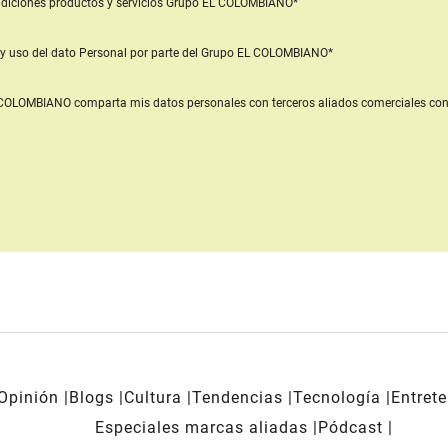
diciones productos y servicios
Grupo EL COLOMBIANO*
y uso del dato Personal
por parte del Grupo EL COLOMBIANO*
L COLOMBIANO
comparta mis datos personales con terceros aliados comerciales
con
Opinión
Blogs
Cultura
Tendencias
Tecnología
Entret
Especiales marcas aliadas
Pódcast