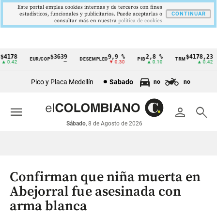
Este portal emplea cookies internas y de terceros con fines
estadísticos, funcionales y publicitarios. Puede aceptarlas o
CONTINUAR
consultar más en nuestra
politica de cookies
4178
$3639
9,9 %
2,8 %
$4178,23
EUR/COP
DESEMPLEO
PIB
TRM
Cintillo
 0.42
—
▼ 0.30
▲ 0.10
▲ 0.42
de
Pico y Placa Medellín
Sabado
no
no
indicadores
económicos
menu
person
search
Colombia
Sábado
, 8 de Agosto de 2026
Confirman que niña muerta en
Abejorral fue asesinada con
arma blanca