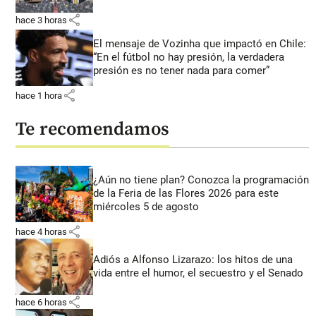
share
hace 3 horas
El mensaje de Vozinha que impactó en Chile:
“En el fútbol no hay presión, la verdadera
presión es no tener nada para comer”
share
hace 1 hora
Te recomendamos
¿Aún no tiene plan? Conozca la programación
de la Feria de las Flores 2026 para este
miércoles 5 de agosto
share
hace 4 horas
Adiós a Alfonso Lizarazo: los hitos de una
vida entre el humor, el secuestro y el Senado
share
hace 6 horas