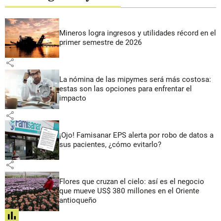
Mineros logra ingresos y utilidades récord en el
primer semestre de 2026
share
La nómina de las mipymes será más costosa:
estas son las opciones para enfrentar el
impacto
share
¡Ojo! Famisanar EPS alerta por robo de datos a
sus pacientes, ¿cómo evitarlo?
share
Flores que cruzan el cielo: así es el negocio
que mueve US$ 380 millones en el Oriente
antioqueño
share