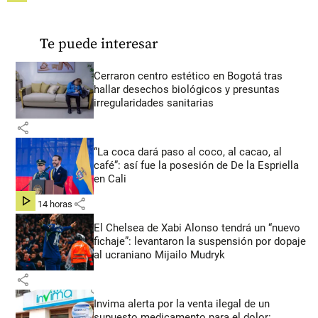
Te puede interesar
Cerraron centro estético en Bogotá tras
hallar desechos biológicos y presuntas
irregularidades sanitarias
share
“La coca dará paso al coco, al cacao, al
café”: así fue la posesión de De la Espriella
en Cali
share
hace 14 horas
El Chelsea de Xabi Alonso tendrá un “nuevo
fichaje”: levantaron la suspensión por dopaje
al ucraniano Mijailo Mudryk
share
Invima alerta por la venta ilegal de un
supuesto medicamento para el dolor: