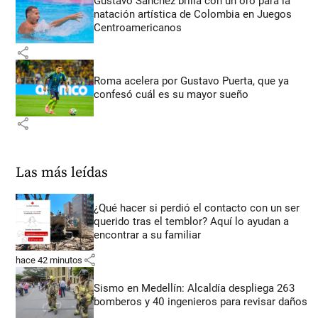
Gustavo Sánchez brilla con un oro para la
natación artística de Colombia en Juegos
Centroamericanos
share
Roma acelera por Gustavo Puerta, que ya
confesó cuál es su mayor sueño
share
Las más leídas
¿Qué hacer si perdió el contacto con un ser
querido tras el temblor? Aquí lo ayudan a
encontrar a su familiar
share
hace 42 minutos
Sismo en Medellín: Alcaldía despliega 263
bomberos y 40 ingenieros para revisar daños