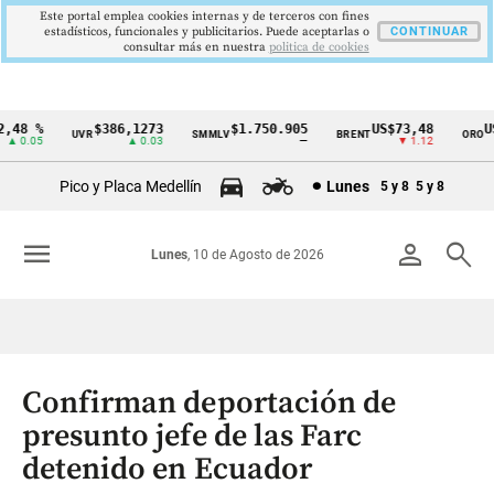
Este portal emplea cookies internas y de terceros con fines
estadísticos, funcionales y publicitarios. Puede aceptarlas o
CONTINUAR
consultar más en nuestra
politica de cookies
48 %
$386,1273
$1.750.905
US$73,48
US$
UVR
SMMLV
BRENT
ORO
Cintillo
 0.05
▲ 0.03
—
▼ 1.12
de
Pico y Placa Medellín
Lunes
5 y 8
5 y 8
indicadores
económicos
menu
person
search
Lunes
, 10 de Agosto de 2026
Colombia
Confirman deportación de
presunto jefe de las Farc
detenido en Ecuador