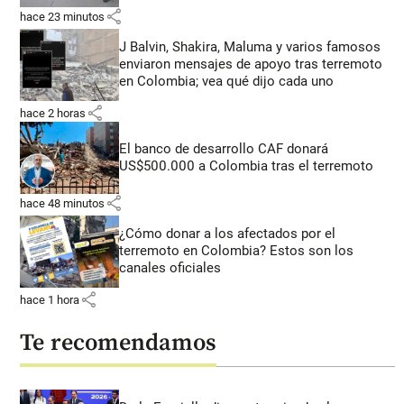
share
hace 23 minutos
J Balvin, Shakira, Maluma y varios famosos
enviaron mensajes de apoyo tras terremoto
en Colombia; vea qué dijo cada uno
share
hace 2 horas
El banco de desarrollo CAF donará
US$500.000 a Colombia tras el terremoto
share
hace 48 minutos
¿Cómo donar a los afectados por el
terremoto en Colombia? Estos son los
canales oficiales
share
hace 1 hora
Te recomendamos