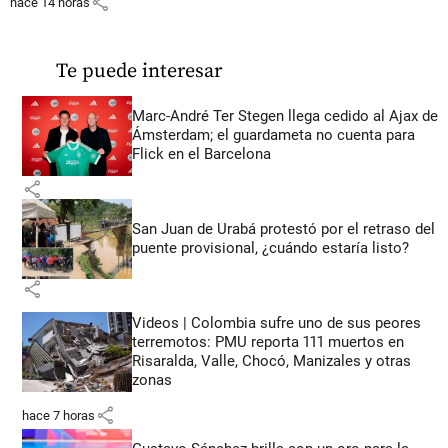
share
hace 14 horas
Te puede interesar
Marc-André Ter Stegen llega cedido al Ajax de
Ámsterdam; el guardameta no cuenta para
Flick en el Barcelona
share
San Juan de Urabá protestó por el retraso del
puente provisional, ¿cuándo estaría listo?
share
Videos | Colombia sufre uno de sus peores
terremotos: PMU reporta 111 muertos en
Risaralda, Valle, Chocó, Manizales y otras
zonas
share
hace 7 horas