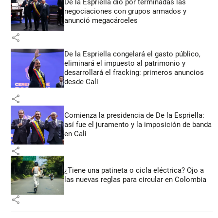
De la Espriella dio por terminadas las
negociaciones con grupos armados y
anunció megacárceles
share
De la Espriella congelará el gasto público,
eliminará el impuesto al patrimonio y
desarrollará el fracking: primeros anuncios
desde Cali
share
Comienza la presidencia de De la Espriella:
así fue el juramento y la imposición de banda
en Cali
share
¿Tiene una patineta o cicla eléctrica? Ojo a
las nuevas reglas para circular en Colombia
share