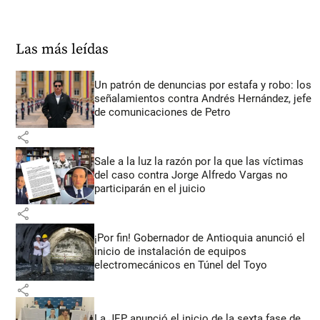
Las más leídas
Un patrón de denuncias por estafa y robo: los
señalamientos contra Andrés Hernández, jefe
de comunicaciones de Petro
share
Sale a la luz la razón por la que las víctimas
del caso contra Jorge Alfredo Vargas no
participarán en el juicio
share
¡Por fin! Gobernador de Antioquia anunció el
inicio de instalación de equipos
electromecánicos en Túnel del Toyo
share
La JEP anunció el inicio de la sexta fase de