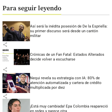
Para seguir leyendo
Así será la inédita posesión de De la Espriella:
su primer discurso será desde un cantón
militar
share
Crónicas de un Fan Fatal: Estados Alterados
decide volver a escucharse
share
Nequi revela su estrategia con IA: 80% de
atención automatizada y cartera de crédito
multiplicada por diez
share
¡Está muy cambiada! Epa Colombia reapareció
en redes y parece otra