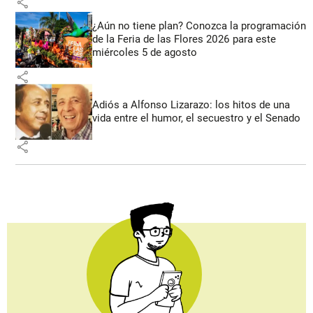
share
¿Aún no tiene plan? Conozca la programación
de la Feria de las Flores 2026 para este
miércoles 5 de agosto
share
Adiós a Alfonso Lizarazo: los hitos de una
vida entre el humor, el secuestro y el Senado
share