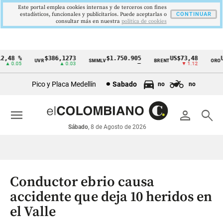
Este portal emplea cookies internas y de terceros con fines
estadísticos, funcionales y publicitarios. Puede aceptarlas o
CONTINUAR
consultar más en nuestra
politica de cookies
,48 %
$386,1273
$1.750.905
US$73,48
US
UVR
SMMLV
BRENT
ORO
Cintillo
▲ 0.05
▲ 0.03
—
▼ 1.12
de
Pico y Placa Medellín
Sabado
no
no
indicadores
económicos
menu
person
search
Colombia
Sábado
, 8 de Agosto de 2026
Conductor ebrio causa
accidente que deja 10 heridos en
el Valle