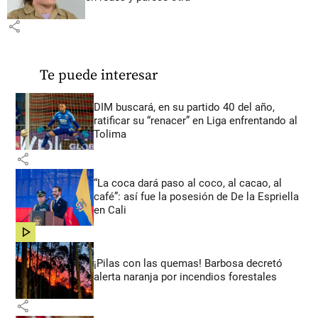
share
Te puede interesar
DIM buscará, en su partido 40 del año,
ratificar su “renacer” en Liga enfrentando al
Tolima
share
“La coca dará paso al coco, al cacao, al
café”: así fue la posesión de De la Espriella
en Cali
share
¡Pilas con las quemas! Barbosa decretó
alerta naranja por incendios forestales
share