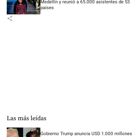
Medellín y reunió a 65.000 asistentes de 53
países
share
Las más leídas
Gobierno Trump anuncia USD 1.000 millones