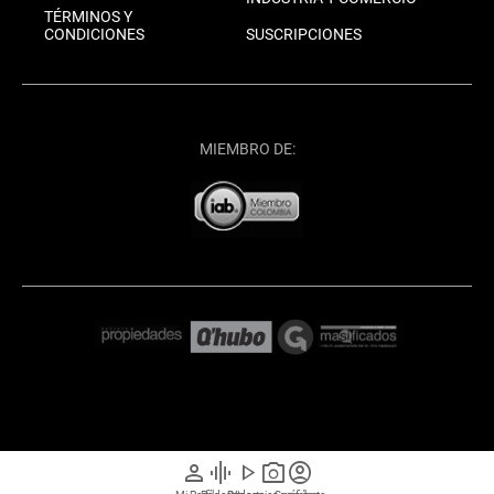
TÉRMINOS Y
CONDICIONES
SUSCRIPCIONES
MIEMBRO DE:
person
graphic_eq
play_arrow
photo_camera
account_circle