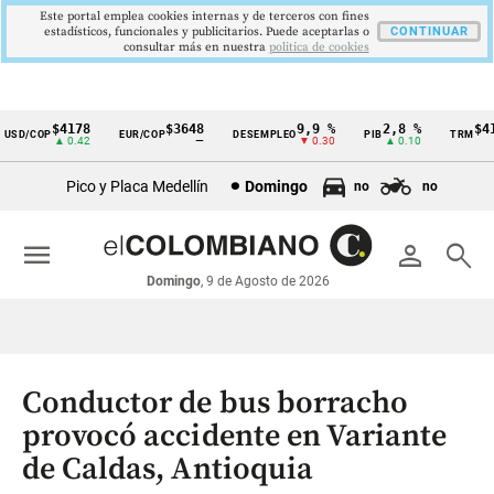
Este portal emplea cookies internas y de terceros con fines
estadísticos, funcionales y publicitarios. Puede aceptarlas o
CONTINUAR
consultar más en nuestra
politica de cookies
$4178
$3648
9,9 %
2,8 %
$417
SD/COP
EUR/COP
DESEMPLEO
PIB
TRM
Cintillo
▲ 0.42
—
▼ 0.30
▲ 0.10
▲
de
Pico y Placa Medellín
Domingo
no
no
indicadores
económicos
menu
person
search
Colombia
Domingo
, 9 de Agosto de 2026
Conductor de bus borracho
provocó accidente en Variante
de Caldas, Antioquia