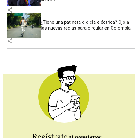
share
¿Tiene una patineta o cicla eléctrica? Ojo a
las nuevas reglas para circular en Colombia
share
Regístrate
al newsletter