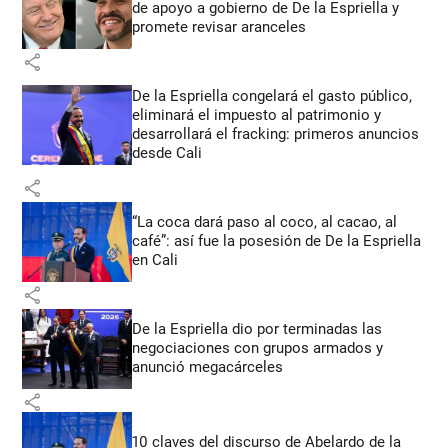
de apoyo a gobierno de De la Espriella y
promete revisar aranceles
share
De la Espriella congelará el gasto público,
eliminará el impuesto al patrimonio y
desarrollará el fracking: primeros anuncios
desde Cali
share
“La coca dará paso al coco, al cacao, al
café”: así fue la posesión de De la Espriella
en Cali
share
De la Espriella dio por terminadas las
negociaciones con grupos armados y
anunció megacárceles
share
10 claves del discurso de Abelardo de la