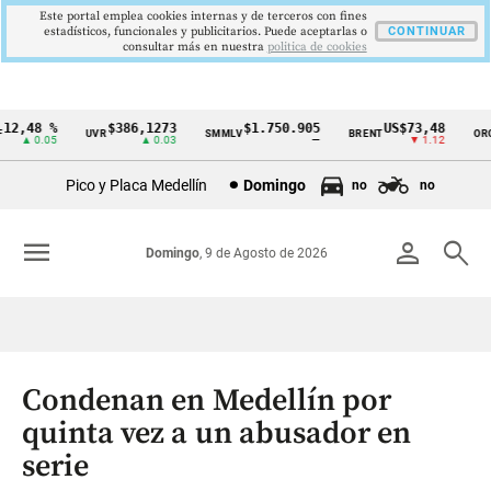
Este portal emplea cookies internas y de terceros con fines
estadísticos, funcionales y publicitarios. Puede aceptarlas o
CONTINUAR
consultar más en nuestra
politica de cookies
2,48 %
$386,1273
$1.750.905
US$73,48
U
UVR
SMMLV
BRENT
ORO
Cintillo
▲ 0.05
▲ 0.03
—
▼ 1.12
de
Pico y Placa Medellín
Domingo
no
no
indicadores
económicos
menu
person
search
Domingo
, 9 de Agosto de 2026
Colombia
Condenan en Medellín por
quinta vez a un abusador en
serie