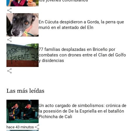
los jóvenes colombianos
share
En Cúcuta despidieron a Gorda, la perra que
murió en el atentado del Eln
share
77 familias desplazadas en Briceño por
combates con drones entre el Clan del Golfo
y disidencias
share
Las más leídas
Un acto cargado de simbolismos: crónica de
la posesión de De la Espriella en el batallón
Pichincha de Cali
share
hace 43 minutos