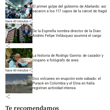
El primer golpe del gobierno de Abelardo: así
sacaron a los 117 capos de la cárcel de Itagüí
share
hace 43 minutos
De la Espriella nombra director de la Dian:
Andrés Felipe Velásquez asumirá el cargo
share
La historia de Rodrigo Gaviria: de cazador y
cirujano a fotógrafo de aves
share
hace 43 minutos
Dos volcanes en erupción este sábado: el
Puracé en Colombia y el Etna en Italia
registran actividad intensa
share
Te recomendamos