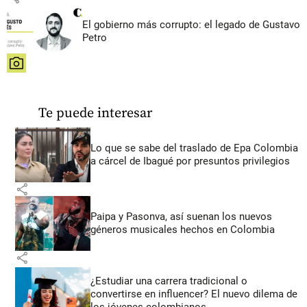
El gobierno más corrupto: el legado de Gustavo
Petro
share
Te puede interesar
Lo que se sabe del traslado de Epa Colombia
a cárcel de Ibagué por presuntos privilegios
share
Paipa y Pasonva, así suenan los nuevos
géneros musicales hechos en Colombia
share
¿Estudiar una carrera tradicional o
convertirse en influencer? El nuevo dilema de