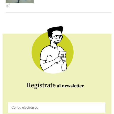
share
Regístrate
al newsletter