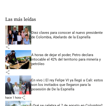
Las más leídas
Diez claves para conocer al nuevo presidente
de Colombia, Abelardo de la Espriella
share
A horas de dejar el poder, Petro declara
intocable el 42% del territorio para minería y
petróleo
share
En vivo | El rey Felipe VI ya llegó a Cali: estos
son los invitados que llegaron para la
posesión de De la Espriella
share
hace 1 hora
¿Qué se celebra el 7 de agosto en Colombia?