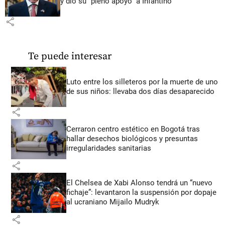
y dio su “pleno apoyo” a Infantino
share
Te puede interesar
Luto entre los silleteros por la muerte de uno
de sus niños: llevaba dos días desaparecido
share
Cerraron centro estético en Bogotá tras
hallar desechos biológicos y presuntas
irregularidades sanitarias
share
El Chelsea de Xabi Alonso tendrá un “nuevo
fichaje”: levantaron la suspensión por dopaje
al ucraniano Mijailo Mudryk
share