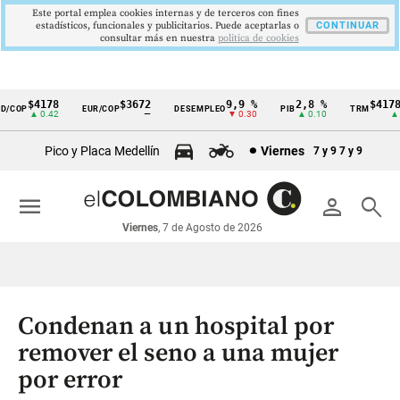
Este portal emplea cookies internas y de terceros con fines
estadísticos, funcionales y publicitarios. Puede aceptarlas o
CONTINUAR
consultar más en nuestra
politica de cookies
$4178
$3672
9,9 %
2,8 %
$4178,
COP
EUR/COP
DESEMPLEO
PIB
TRM
Cintillo
▲ 0.42
—
▼ 0.30
▲ 0.10
▲ 0.
de
Pico y Placa Medellín
Viernes
7 y 9
7 y 9
indicadores
económicos
menu
person
search
Colombia
Viernes
, 7 de Agosto de 2026
Condenan a un hospital por
remover el seno a una mujer
por error