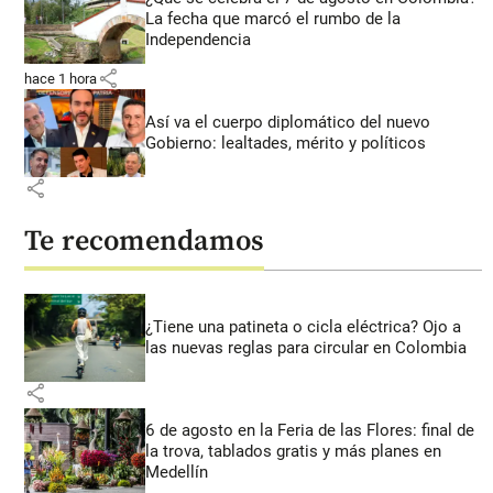
La fecha que marcó el rumbo de la
Independencia
share
hace 1 hora
Así va el cuerpo diplomático del nuevo
Gobierno: lealtades, mérito y políticos
share
Te recomendamos
¿Tiene una patineta o cicla eléctrica? Ojo a
las nuevas reglas para circular en Colombia
share
6 de agosto en la Feria de las Flores: final de
la trova, tablados gratis y más planes en
Medellín