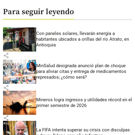
Para seguir leyendo
Con paneles solares, llevarán energía a
habitantes ubicados a orillas del río Atrato, en
Antioquia
share
MinSalud designada anunció plan de choque
para aliviar citas y entrega de medicamentos
represados; ¿cómo será?
share
Mineros logra ingresos y utilidades récord en el
primer semestre de 2026
share
La FIFA intenta superar su crisis con disculpas