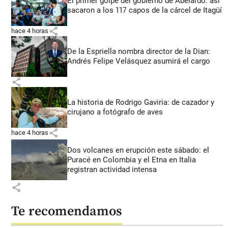
El primer golpe del gobierno de Abelardo: así
sacaron a los 117 capos de la cárcel de Itagüí
share
hace 4 horas
De la Espriella nombra director de la Dian:
Andrés Felipe Velásquez asumirá el cargo
share
La historia de Rodrigo Gaviria: de cazador y
cirujano a fotógrafo de aves
share
hace 4 horas
Dos volcanes en erupción este sábado: el
Puracé en Colombia y el Etna en Italia
registran actividad intensa
share
Te recomendamos