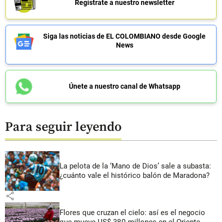
Regístrate a nuestro newsletter
Siga las noticias de EL COLOMBIANO desde Google
News
Únete a nuestro canal de Whatsapp
Para seguir leyendo
La pelota de la ‘Mano de Dios’ sale a subasta:
¿cuánto vale el histórico balón de Maradona?
share
Flores que cruzan el cielo: así es el negocio
que mueve US$ 380 millones en el Oriente