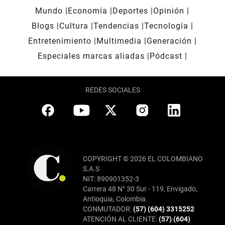
Mundo
Economía
Deportes
Opinión
Blogs
Cultura
Tendencias
Tecnología
Entretenimiento
Multimedia
Generación
Especiales marcas aliadas
Pódcast
REDES SOCIALES
COPYRIGHT © 2026 EL COLOMBIANO
S.A.S
NIT: 890901352-3
Carrera 48 N° 30 Sur - 119, Envigado,
Antioquia, Colombia.
CONMUTADOR:
(57) (604) 3315252
ATENCIÓN AL CLIENTE:
(57) (604)