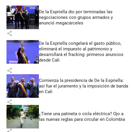
De la Espriella dio por terminadas las
negociaciones con grupos armados y
anunció megacárceles
share
De la Espriella congelará el gasto público,
eliminará el impuesto al patrimonio y
desarrollará el fracking: primeros anuncios
desde Cali
share
Comienza la presidencia de De la Espriella:
así fue el juramento y la imposición de banda
en Cali
share
¿Tiene una patineta o cicla eléctrica? Ojo a
las nuevas reglas para circular en Colombia
share