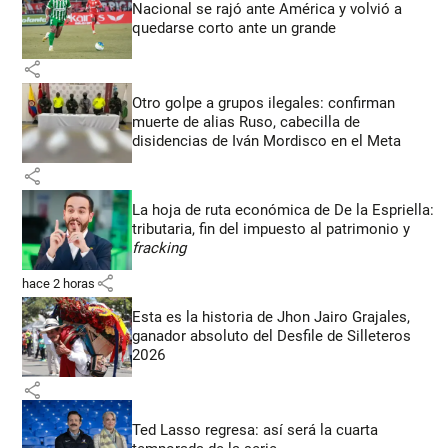
Nacional se rajó ante América y volvió a
quedarse corto ante un grande
share
Otro golpe a grupos ilegales: confirman
muerte de alias Ruso, cabecilla de
disidencias de Iván Mordisco en el Meta
share
La hoja de ruta económica de De la Espriella:
tributaria, fin del impuesto al patrimonio y
fracking
share
hace 2 horas
Esta es la historia de Jhon Jairo Grajales,
ganador absoluto del Desfile de Silleteros
2026
share
Ted Lasso regresa: así será la cuarta