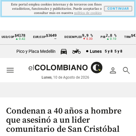
Este portal emplea cookies internas y de terceros con fines
estadísticos, funcionales y publicitarios. Puede aceptarlas o
CONTINUAR
consultar más en nuestra
politica de cookies
$4178
$3649
9,9 %
2,8 %
$417
SD/COP
EUR/COP
DESEMPLEO
PIB
TRM
Cintillo
▲ 0.42
—
▼ 0.30
▲ 0.10
▲
de
Pico y Placa Medellín
Lunes
5 y 8
5 y 8
indicadores
económicos
menu
person
search
Colombia
Lunes
, 10 de Agosto de 2026
Condenan a 40 años a hombre
que asesinó a un lider
comunitario de San Cristóbal