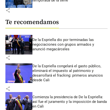
temporada de la serie
share
Te recomendamos
De la Espriella dio por terminadas las
negociaciones con grupos armados y
anunció megacárceles
share
De la Espriella congelará el gasto público,
eliminará el impuesto al patrimonio y
desarrollará el fracking: primeros anuncios
desde Cali
share
Comienza la presidencia de De la Espriella:
así fue el juramento y la imposición de banda
en Cali