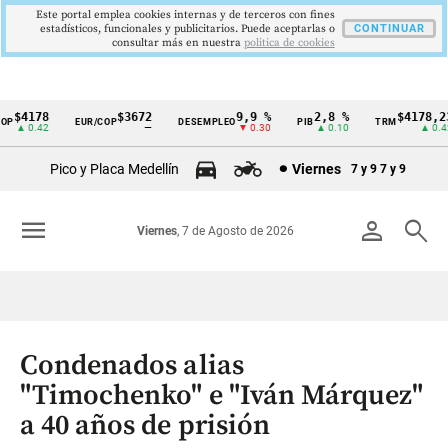
Este portal emplea cookies internas y de terceros con fines
estadísticos, funcionales y publicitarios. Puede aceptarlas o
CONTINUAR
consultar más en nuestra
politica de cookies
$4178
$3672
9,9 %
2,8 %
$4178,23
P
EUR/COP
DESEMPLEO
PIB
TRM
Cintillo
▲ 0.42
—
▼ 0.30
▲ 0.10
▲ 0.42
de
Pico y Placa Medellín
Viernes
7 y 9
7 y 9
indicadores
económicos
menu
person
search
Viernes
, 7 de Agosto de 2026
Colombia
Condenados alias
"Timochenko" e "Iván Márquez"
a 40 años de prisión