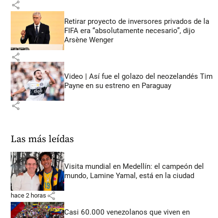
share
Retirar proyecto de inversores privados de la
FIFA era “absolutamente necesario”, dijo
Arsène Wenger
share
Video | Así fue el golazo del neozelandés Tim
Payne en su estreno en Paraguay
share
Las más leídas
Visita mundial en Medellín: el campeón del
mundo, Lamine Yamal, está en la ciudad
share
hace 2 horas
Casi 60.000 venezolanos que viven en