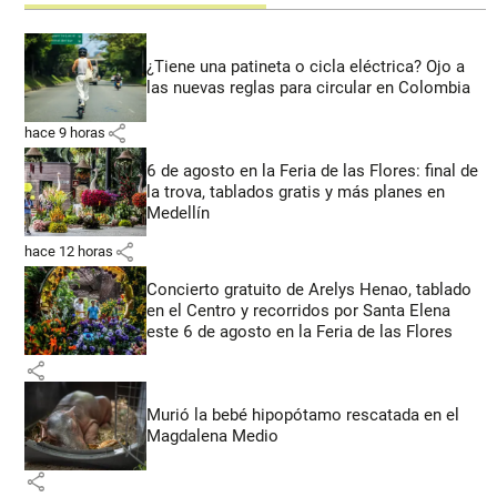
¿Tiene una patineta o cicla eléctrica? Ojo a
las nuevas reglas para circular en Colombia
share
hace 9 horas
6 de agosto en la Feria de las Flores: final de
la trova, tablados gratis y más planes en
Medellín
share
hace 12 horas
Concierto gratuito de Arelys Henao, tablado
en el Centro y recorridos por Santa Elena
este 6 de agosto en la Feria de las Flores
share
Murió la bebé hipopótamo rescatada en el
Magdalena Medio
share