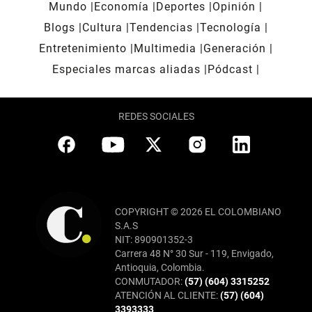
Mundo
Economía
Deportes
Opinión
Blogs
Cultura
Tendencias
Tecnología
Entretenimiento
Multimedia
Generación
Especiales marcas aliadas
Pódcast
REDES SOCIALES
COPYRIGHT © 2026 EL COLOMBIANO
S.A.S
NIT: 890901352-3
Carrera 48 N° 30 Sur - 119, Envigado,
Antioquia, Colombia.
CONMUTADOR:
(57) (604) 3315252
ATENCIÓN AL CLIENTE:
(57) (604)
3393333