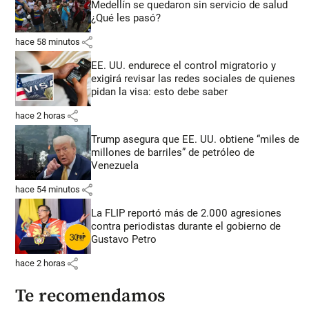
Medellín se quedaron sin servicio de salud
¿Qué les pasó?
share
hace 58 minutos
EE. UU. endurece el control migratorio y
exigirá revisar las redes sociales de quienes
pidan la visa: esto debe saber
share
hace 2 horas
Trump asegura que EE. UU. obtiene “miles de
millones de barriles” de petróleo de
Venezuela
share
hace 54 minutos
La FLIP reportó más de 2.000 agresiones
contra periodistas durante el gobierno de
Gustavo Petro
share
hace 2 horas
Te recomendamos