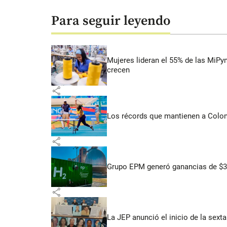
Para seguir leyendo
Mujeres lideran el 55% de las MiP
crecen
share
Los récords que mantienen a Colomb
share
Grupo EPM generó ganancias de $3,
share
La JEP anunció el inicio de la sex