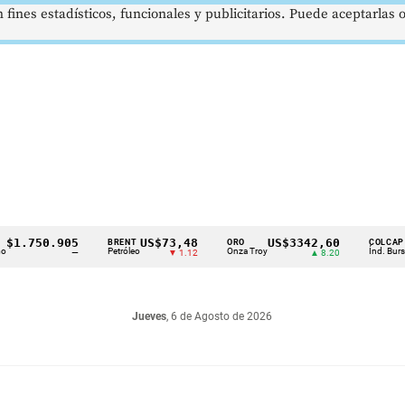
 fines estadísticos, funcionales y publicitarios. Puede aceptarlas
.750.905
US$73,48
US$3342,60
16
BRENT
ORO
COLCAP
Petróleo
Onza Troy
Índ. Bursátil
—
▼ 1.12
▲ 8.20
Jueves
, 6 de Agosto de 2026