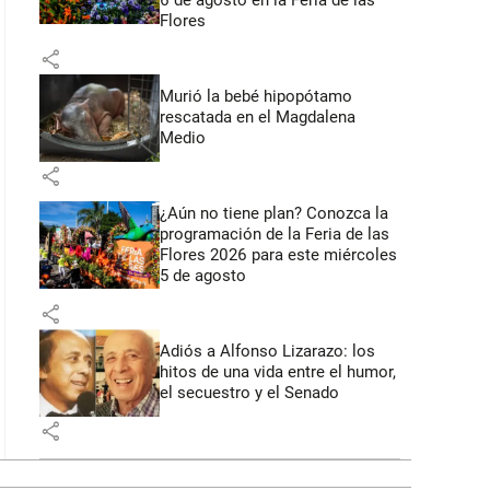
6 de agosto en la Feria de las
Flores
share
Murió la bebé hipopótamo
rescatada en el Magdalena
Medio
share
¿Aún no tiene plan? Conozca la
programación de la Feria de las
Flores 2026 para este miércoles
5 de agosto
share
Adiós a Alfonso Lizarazo: los
hitos de una vida entre el humor,
el secuestro y el Senado
share