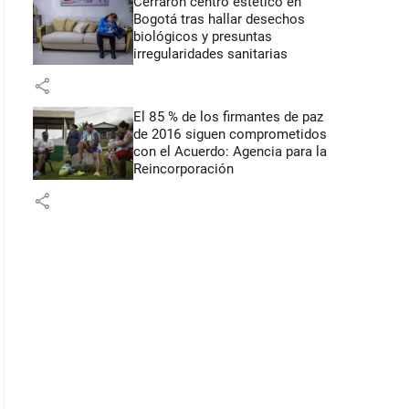
Cerraron centro estético en
Bogotá tras hallar desechos
biológicos y presuntas
irregularidades sanitarias
share
El 85 % de los firmantes de paz
de 2016 siguen comprometidos
con el Acuerdo: Agencia para la
Reincorporación
share