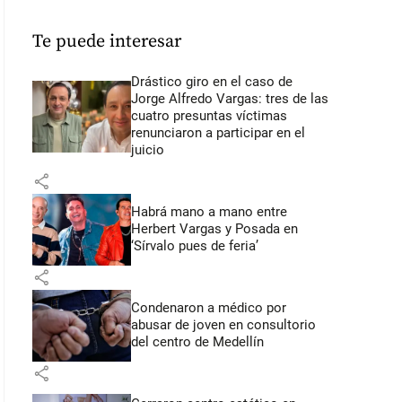
Te puede interesar
Drástico giro en el caso de
Jorge Alfredo Vargas: tres de las
cuatro presuntas víctimas
renunciaron a participar en el
juicio
share
Habrá mano a mano entre
Herbert Vargas y Posada en
‘Sírvalo pues de feria’
share
Condenaron a médico por
abusar de joven en consultorio
del centro de Medellín
share