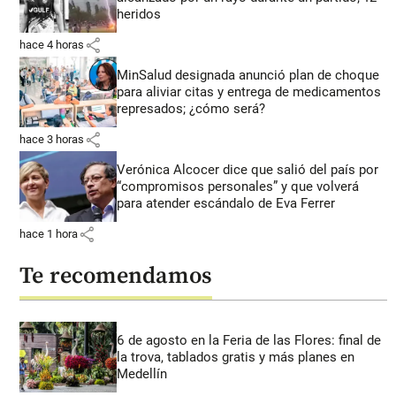
heridos
share
hace 4 horas
MinSalud designada anunció plan de choque
para aliviar citas y entrega de medicamentos
represados; ¿cómo será?
share
hace 3 horas
Verónica Alcocer dice que salió del país por
“compromisos personales” y que volverá
para atender escándalo de Eva Ferrer
share
hace 1 hora
Te recomendamos
6 de agosto en la Feria de las Flores: final de
la trova, tablados gratis y más planes en
Medellín