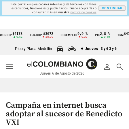
Este portal emplea cookies internas y de terceros con fines
estadísticos, funcionales y publicitarios. Puede aceptarlas o
CONTINUAR
consultar más en nuestra
politica de cookies
$4178
$3672
9,9 %
2,8 %
$417
D/COP
EUR/COP
DESEMPLEO
PIB
TRM
Cintillo
▲ 0.42
▼ 25.00
▼ 0.30
▲ 0.10
▲
de
Pico y Placa Medellín
Jueves
3 y 6
3 y 6
indicadores
económicos
menu
person
search
Colombia
Jueves
, 6 de Agosto de 2026
Campaña en internet busca
adoptar al sucesor de Benedicto
VXI