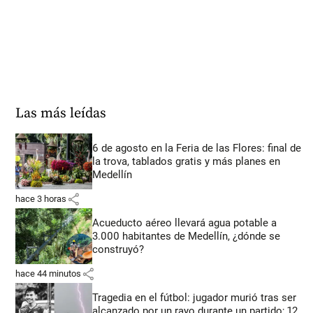
Las más leídas
6 de agosto en la Feria de las Flores: final de
la trova, tablados gratis y más planes en
Medellín
share
hace 3 horas
Acueducto aéreo llevará agua potable a
3.000 habitantes de Medellín, ¿dónde se
construyó?
share
hace 44 minutos
Tragedia en el fútbol: jugador murió tras ser
alcanzado por un rayo durante un partido; 12