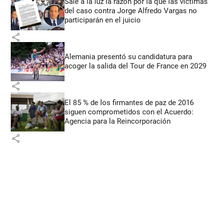
Sale a la luz la razón por la que las víctimas
del caso contra Jorge Alfredo Vargas no
participarán en el juicio
share
Alemania presentó su candidatura para
acoger la salida del Tour de France en 2029
share
El 85 % de los firmantes de paz de 2016
siguen comprometidos con el Acuerdo:
Agencia para la Reincorporación
share