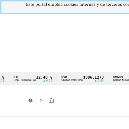
Este portal emplea cookies internas y de terceros con
12,48 %
$386,1273
$1.
DTF
UVR
SMMLV
Cintillo
Dep. Término Fijo
Unidad Valor Real
Salario Mínimo
▲ 0.05
▲ 0.03
de
indicadores
graphic_eq
play_arrow
photo_camera
económicos
Colombia