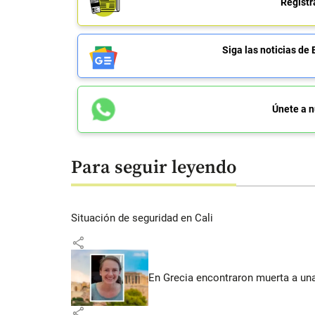
Regístr
Siga las noticias 
Únete a n
Para seguir leyendo
Situación de seguridad en Cali
share
En Grecia encontraron muerta a un
share