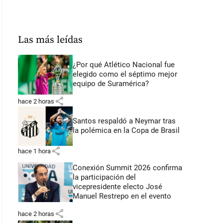
Las más leídas
¿Por qué Atlético Nacional fue
elegido como el séptimo mejor
equipo de Suramérica?
share
hace 2 horas
Santos respaldó a Neymar tras
la polémica en la Copa de Brasil
share
hace 1 hora
Conexión Summit 2026 confirma
la participación del
vicepresidente electo José
Manuel Restrepo en el evento
share
hace 2 horas