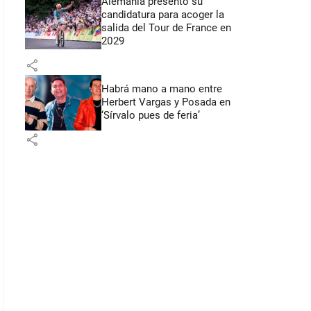
Alemania presentó su
candidatura para acoger la
salida del Tour de France en
2029
share
Habrá mano a mano entre
Herbert Vargas y Posada en
‘Sírvalo pues de feria’
share