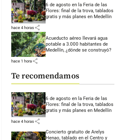
6 de agosto en la Feria de las
Flores: final de la trova, tablados
gratis y más planes en Medellín
share
hace 4 horas
Acueducto aéreo llevará agua
potable a 3.000 habitantes de
Medellín, ¿dónde se construyó?
share
hace 1 hora
Te recomendamos
6 de agosto en la Feria de las
Flores: final de la trova, tablados
gratis y más planes en Medellín
share
hace 4 horas
Concierto gratuito de Arelys
Henao, tablado en el Centro y