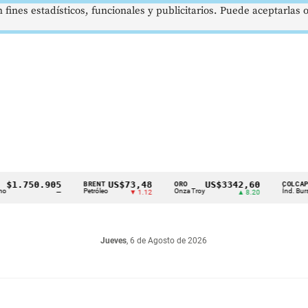
 fines estadísticos, funcionales y publicitarios. Puede aceptarlas
750.905
US$73,48
US$3342,60
16
BRENT
ORO
COLCAP
Petróleo
Onza Troy
Índ. Bursátil
—
▼ 1.12
▲ 8.20
Jueves
, 6 de Agosto de 2026